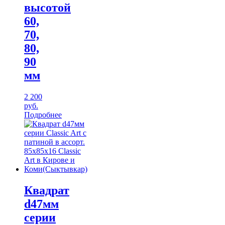
высотой
60,
70,
80,
90
мм
2 200
руб.
Подробнее
Квадрат
d47мм
серии