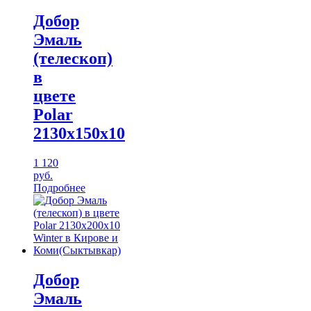
Добор
Эмаль
(телескоп)
в
цвете
Polar
2130х150х10
1 120
руб.
Подробнее
Добор
Эмаль