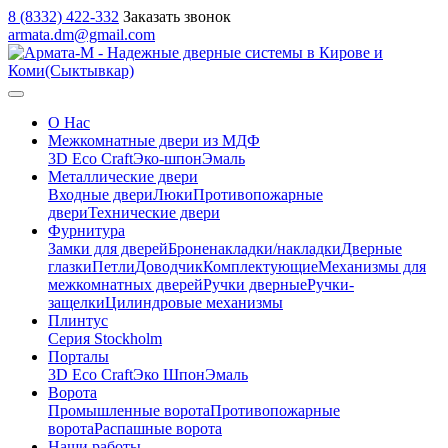
8 (8332) 422-332
Заказать звонок
armata.dm@gmail.com
О Нас
Межкомнатные двери из МДФ
3D Eco Craft
Эко-шпон
Эмаль
Металлические двери
Входные двери
Люки
Противопожарные
двери
Технические двери
Фурнитура
Замки для дверей
Броненакладки/накладки
Дверные
глазки
Петли
Доводчик
Комплектующие
Механизмы для
межкомнатных дверей
Ручки дверные
Ручки-
защелки
Цилиндровые механизмы
Плинтус
Серия Stockholm
Порталы
3D Eco Craft
Эко Шпон
Эмаль
Ворота
Промышленные ворота
Противопожарные
ворота
Распашные ворота
Наши работы