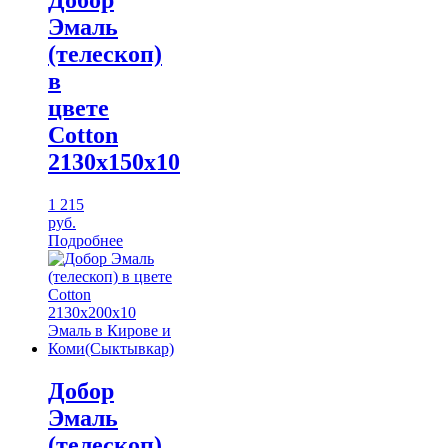
Добор
Эмаль
(телескоп)
в
цвете
Cotton
2130х150х10
1 215
руб.
Подробнее
Добор
Эмаль
(телескоп)