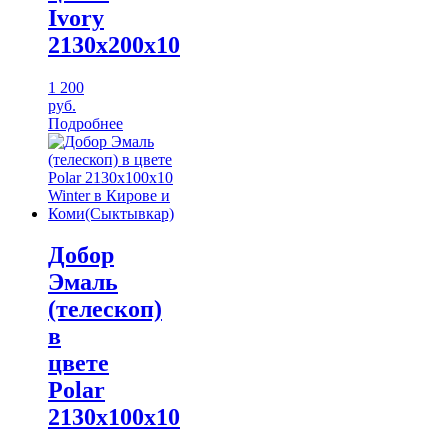
Ivory
2130х200х10
1 200
руб.
Подробнее
Добор
Эмаль
(телескоп)
в
цвете
Polar
2130х100х10