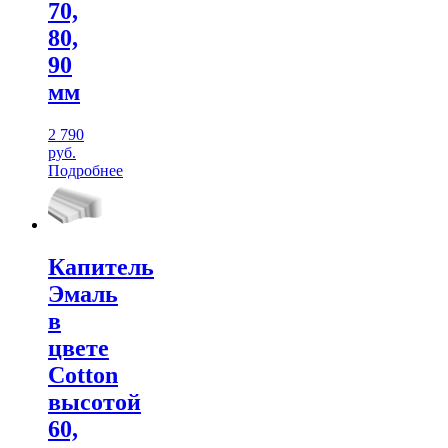
70,
80,
90
мм
2 790
руб.
Подробнее
Капитель
Эмаль
в
цвете
Cotton
высотой
60,