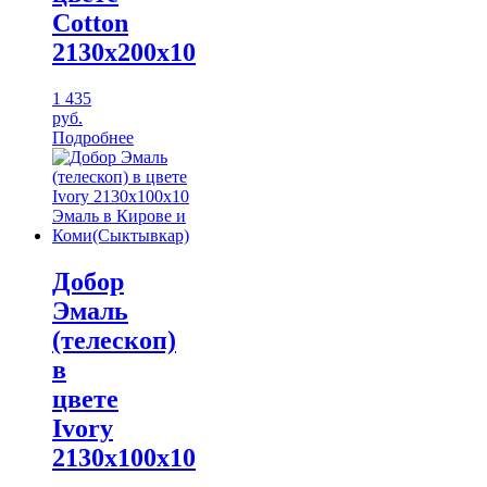
Cotton
2130х200х10
1 435
руб.
Подробнее
Добор
Эмаль
(телескоп)
в
цвете
Ivory
2130х100х10