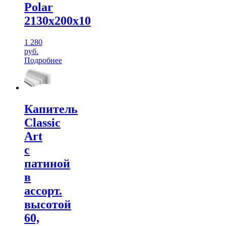
Polar
2130х200х10
1 280
руб.
Подробнее
Капитель
Classic
Art
с
патиной
в
ассорт.
высотой
60,