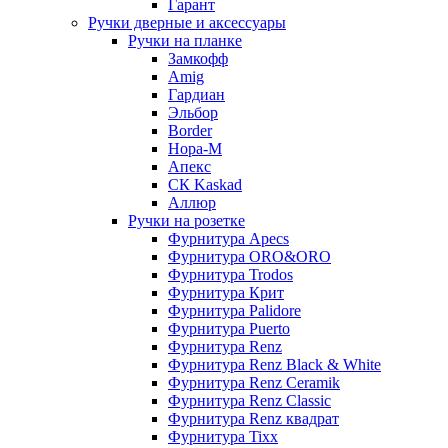
Гарант
Ручки дверные и аксессуары
Ручки на планке
Замкофф
Amig
Гардиан
Эльбор
Border
Нора-М
Апекс
CК Kaskad
Аллюр
Ручки на розетке
Фурнитура Apecs
Фурнитура ORO&ORO
Фурнитура Trodos
Фурнитура Крит
Фурнитура Palidore
Фурнитура Puerto
Фурнитура Renz
Фурнитура Renz Black & White
Фурнитура Renz Ceramik
Фурнитура Renz Classic
Фурнитура Renz квадрат
Фурнитура Tixx