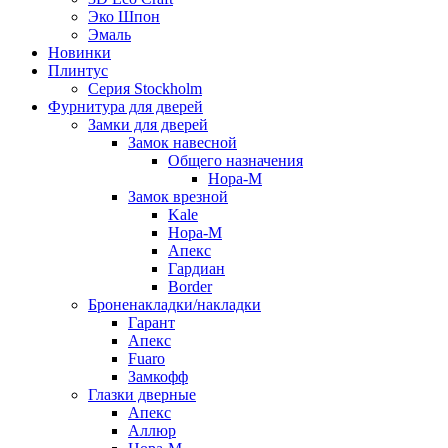
Эко Шпон
Эмаль
Новинки
Плинтус
Серия Stockholm
Фурнитура для дверей
Замки для дверей
Замок навесной
Общего назначения
Нора-М
Замок врезной
Kale
Нора-М
Апекс
Гардиан
Border
Броненакладки/накладки
Гарант
Апекс
Fuaro
Замкофф
Глазки дверные
Апекс
Аллюр