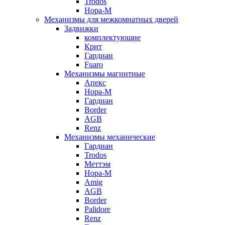
Trodos
Нора-М
Механизмы для межкомнатных дверей
Задвижки
комплектующие
Крит
Гардиан
Fuaro
Механизмы магнитные
Апекс
Нора-М
Гардиан
Border
AGB
Renz
Механизмы механические
Гардиан
Trodos
Меттэм
Нора-М
Amig
AGB
Border
Palidore
Renz