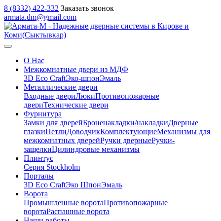
8 (8332) 422-332
Заказать звонок
armata.dm@gmail.com
О Нас
Межкомнатные двери из МДФ
3D Eco Craft
Эко-шпон
Эмаль
Металлические двери
Входные двери
Люки
Противопожарные
двери
Технические двери
Фурнитура
Замки для дверей
Броненакладки/накладки
Дверные
глазки
Петли
Доводчик
Комплектующие
Механизмы для
межкомнатных дверей
Ручки дверные
Ручки-
защелки
Цилиндровые механизмы
Плинтус
Серия Stockholm
Порталы
3D Eco Craft
Эко Шпон
Эмаль
Ворота
Промышленные ворота
Противопожарные
ворота
Распашные ворота
Наши работы