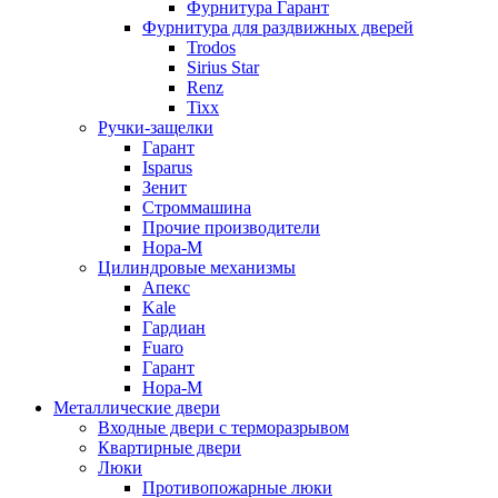
Фурнитура Гарант
Фурнитура для раздвижных дверей
Trodos
Sirius Star
Renz
Tixx
Ручки-защелки
Гарант
Isparus
Зенит
Строммашина
Прочие производители
Нора-М
Цилиндровые механизмы
Апекс
Kale
Гардиан
Fuaro
Гарант
Нора-М
Металлические двери
Входные двери с терморазрывом
Квартирные двери
Люки
Противопожарные люки