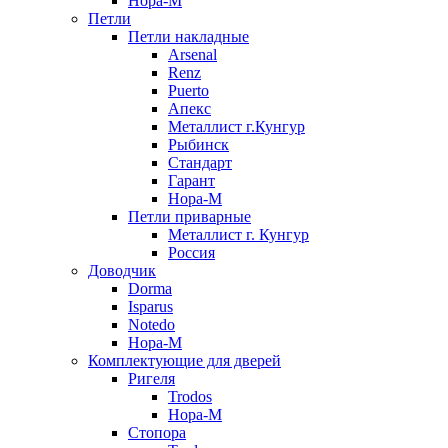
Нора-М
Петли
Петли накладные
Arsenal
Renz
Puerto
Апекс
Металлист г.Кунгур
Рыбинск
Стандарт
Гарант
Нора-М
Петли приварные
Металлист г. Кунгур
Россия
Доводчик
Dorma
Isparus
Notedo
Нора-М
Комплектующие для дверей
Ригеля
Trodos
Нора-М
Стопора