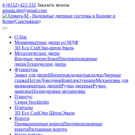
8 (8332) 422-332
Заказать звонок
armata.dm@gmail.com
О Нас
Межкомнатные двери из МДФ
3D Eco Craft
Эко-шпон
Эмаль
Металлические двери
Входные двери
Люки
Противопожарные
двери
Технические двери
Фурнитура
Замки для дверей
Броненакладки/накладки
Дверные
глазки
Петли
Доводчик
Комплектующие
Механизмы для
межкомнатных дверей
Ручки дверные
Ручки-
защелки
Цилиндровые механизмы
Плинтус
Серия Stockholm
Порталы
3D Eco Craft
Эко Шпон
Эмаль
Ворота
Промышленные ворота
Противопожарные
ворота
Распашные ворота
Наши работы