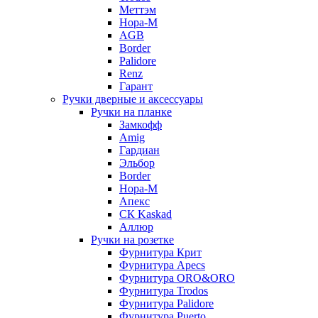
Меттэм
Нора-М
AGB
Border
Palidore
Renz
Гарант
Ручки дверные и аксессуары
Ручки на планке
Замкофф
Amig
Гардиан
Эльбор
Border
Нора-М
Апекс
CК Kaskad
Аллюр
Ручки на розетке
Фурнитура Крит
Фурнитура Apecs
Фурнитура ORO&ORO
Фурнитура Trodos
Фурнитура Palidore
Фурнитура Puerto