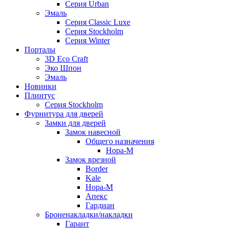
Серия Urban
Эмаль
Серия Classic Luxe
Серия Stockholm
Серия Winter
Порталы
3D Eco Craft
Эко Шпон
Эмаль
Новинки
Плинтус
Серия Stockholm
Фурнитура для дверей
Замки для дверей
Замок навесной
Общего назначения
Нора-М
Замок врезной
Border
Kale
Нора-М
Апекс
Гардиан
Броненакладки/накладки
Гарант