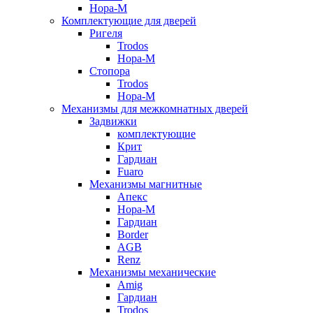
Нора-М
Комплектующие для дверей
Ригеля
Trodos
Нора-М
Стопора
Trodos
Нора-М
Механизмы для межкомнатных дверей
Задвижки
комплектующие
Крит
Гардиан
Fuaro
Механизмы магнитные
Апекс
Нора-М
Гардиан
Border
AGB
Renz
Механизмы механические
Amig
Гардиан
Trodos