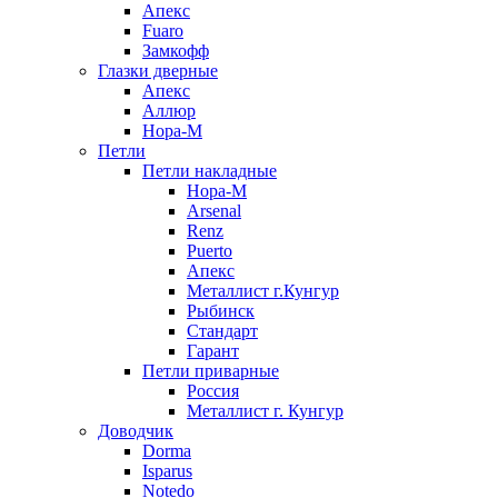
Апекс
Fuaro
Замкофф
Глазки дверные
Апекс
Аллюр
Нора-М
Петли
Петли накладные
Нора-М
Arsenal
Renz
Puerto
Апекс
Металлист г.Кунгур
Рыбинск
Стандарт
Гарант
Петли приварные
Россия
Металлист г. Кунгур
Доводчик
Dorma
Isparus
Notedo