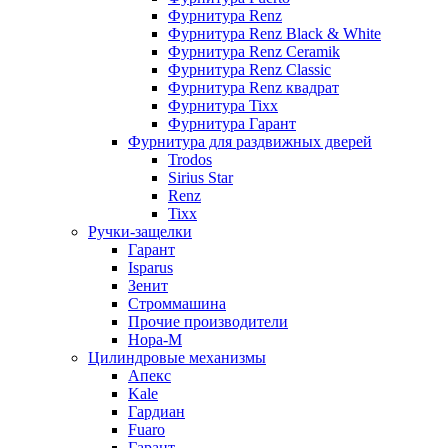
Фурнитура Renz
Фурнитура Renz Black & White
Фурнитура Renz Ceramik
Фурнитура Renz Classic
Фурнитура Renz квадрат
Фурнитура Tixx
Фурнитура Гарант
Фурнитура для раздвижных дверей
Trodos
Sirius Star
Renz
Tixx
Ручки-защелки
Гарант
Isparus
Зенит
Строммашина
Прочие производители
Нора-М
Цилиндровые механизмы
Апекс
Kale
Гардиан
Fuaro
Гарант