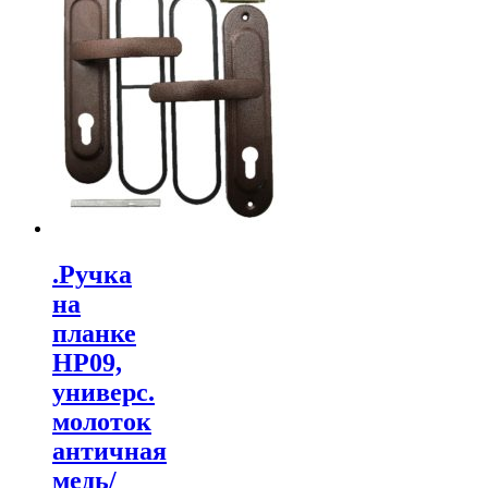
.Ручка
на
планке
НР09,
универс.
молоток
античная
медь/