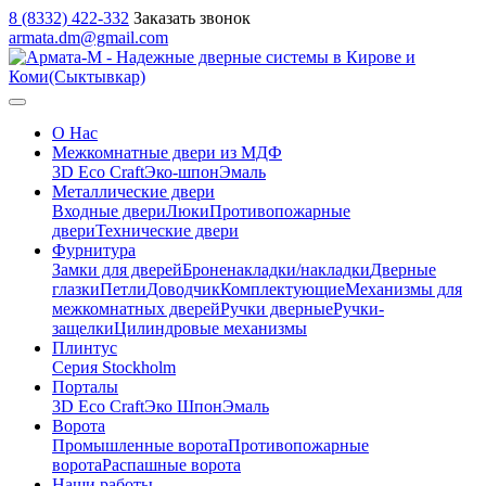
8 (8332) 422-332
Заказать звонок
armata.dm@gmail.com
О Нас
Межкомнатные двери из МДФ
3D Eco Craft
Эко-шпон
Эмаль
Металлические двери
Входные двери
Люки
Противопожарные
двери
Технические двери
Фурнитура
Замки для дверей
Броненакладки/накладки
Дверные
глазки
Петли
Доводчик
Комплектующие
Механизмы для
межкомнатных дверей
Ручки дверные
Ручки-
защелки
Цилиндровые механизмы
Плинтус
Серия Stockholm
Порталы
3D Eco Craft
Эко Шпон
Эмаль
Ворота
Промышленные ворота
Противопожарные
ворота
Распашные ворота
Наши работы