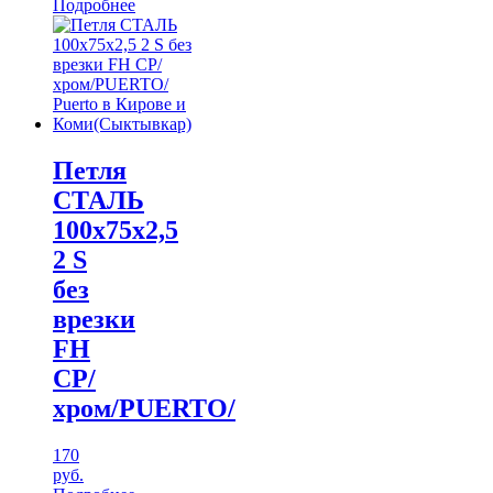
Подробнее
Петля
СТАЛЬ
100х75х2,5
2 S
без
врезки
FH
СР/
хром/PUERTO/
170
руб.