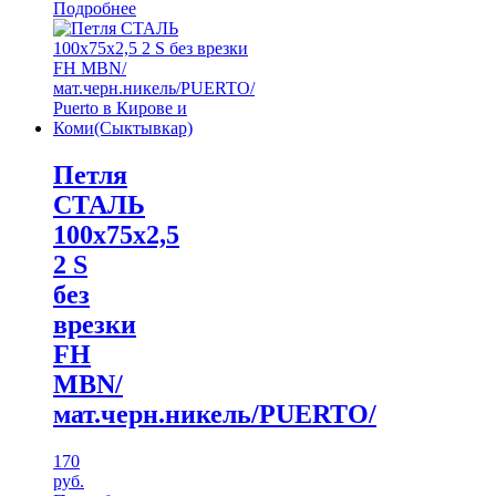
Подробнее
Петля
СТАЛЬ
100х75х2,5
2 S
без
врезки
FH
МBN/
мат.черн.никель/PUERTO/
170
руб.