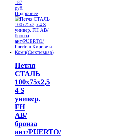
187
руб.
Подробнее
Петля
СТАЛЬ
100х75х2,5
4 S
универ.
FH
АB/
бронза
ант/PUERTO/