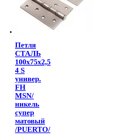
Петля
СТАЛЬ
100х75х2,5
4 S
универ.
FH
MSN/
никель
супер
матовый
/PUERTO/