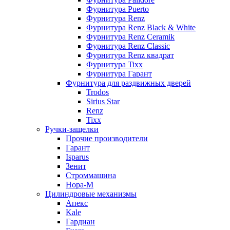
Фурнитура Puerto
Фурнитура Renz
Фурнитура Renz Black & White
Фурнитура Renz Ceramik
Фурнитура Renz Classic
Фурнитура Renz квадрат
Фурнитура Tixx
Фурнитура Гарант
Фурнитура для раздвижных дверей
Trodos
Sirius Star
Renz
Tixx
Ручки-защелки
Прочие производители
Гарант
Isparus
Зенит
Строммашина
Нора-М
Цилиндровые механизмы
Апекс
Kale
Гардиан