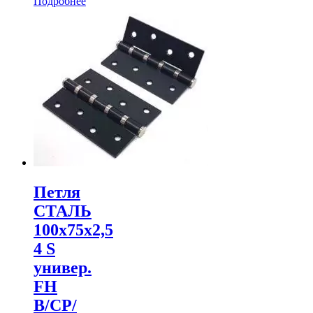
Подробнее
Петля
СТАЛЬ
100х75х2,5
4 S
универ.
FH
B/CP/