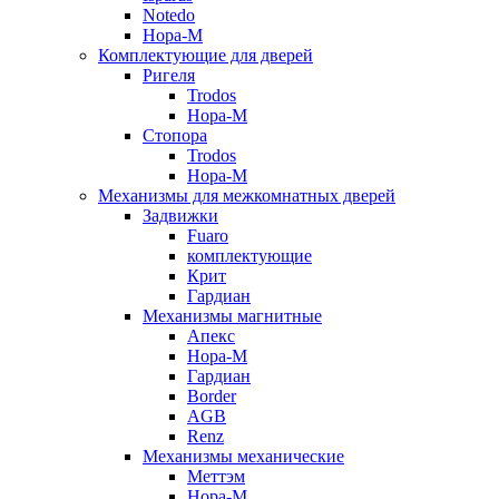
Notedo
Нора-М
Комплектующие для дверей
Ригеля
Trodos
Нора-М
Стопора
Trodos
Нора-М
Механизмы для межкомнатных дверей
Задвижки
Fuaro
комплектующие
Крит
Гардиан
Механизмы магнитные
Апекс
Нора-М
Гардиан
Border
AGB
Renz
Механизмы механические
Меттэм
Нора-М