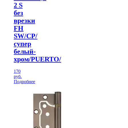
2 S
без
врезки
FH
SW/CP/
супер
белый-
хром/PUERTO/
170
руб.
Подробнее