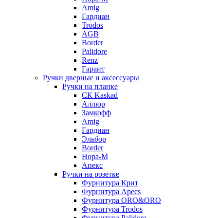
Amig
Гардиан
Trodos
AGB
Border
Palidore
Renz
Гарант
Ручки дверные и аксессуары
Ручки на планке
CК Kaskad
Аллюр
Замкофф
Amig
Гардиан
Эльбор
Border
Нора-М
Апекс
Ручки на розетке
Фурнитура Крит
Фурнитура Apecs
Фурнитура ORO&ORO
Фурнитура Trodos
Фурнитура Palidore