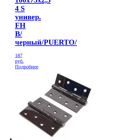
100х75х2,5
4 S
универ.
FH
B/
черный/PUERTO/
187
руб.
Подробнее