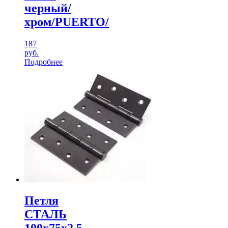
черный/
хром/PUERTO/
187
руб.
Подробнее
Петля
СТАЛЬ