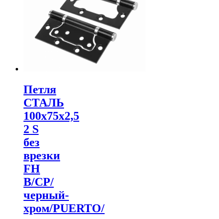
Петля
СТАЛЬ
100х75х2,5
2 S
без
врезки
FH
B/CP/
черный-
хром/PUERTO/