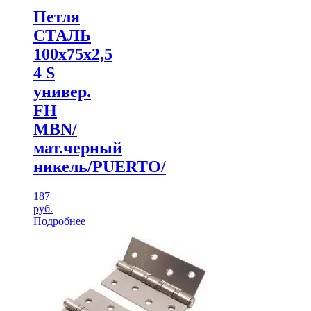
Петля
СТАЛЬ
100х75х2,5
4 S
универ.
FH
MBN/
мат.черный
никель/PUERTO/
187
руб.
Подробнее