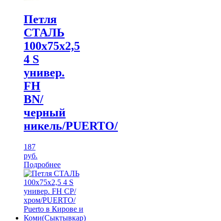
Петля
СТАЛЬ
100х75х2,5
4 S
универ.
FH
BN/
черный
никель/PUERTO/
187
руб.
Подробнее