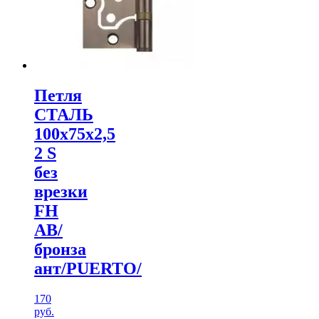
Петля
СТАЛЬ
100х75х2,5
2 S
без
врезки
FH
АB/
бронза
ант/PUERTO/
170
руб.