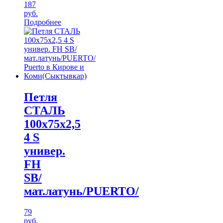
187
руб.
Подробнее
Петля
СТАЛЬ
100х75х2,5
4 S
универ.
FH
SB/
мат.латунь/PUERTO/
79
руб.