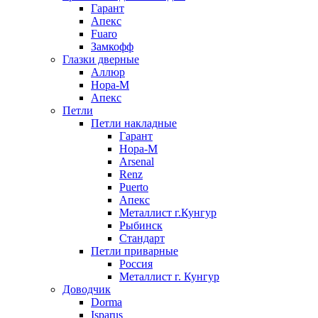
Гарант
Апекс
Fuaro
Замкофф
Глазки дверные
Аллюр
Нора-М
Апекс
Петли
Петли накладные
Гарант
Нора-М
Arsenal
Renz
Puerto
Апекс
Металлист г.Кунгур
Рыбинск
Стандарт
Петли приварные
Россия
Металлист г. Кунгур
Доводчик
Dorma
Isparus