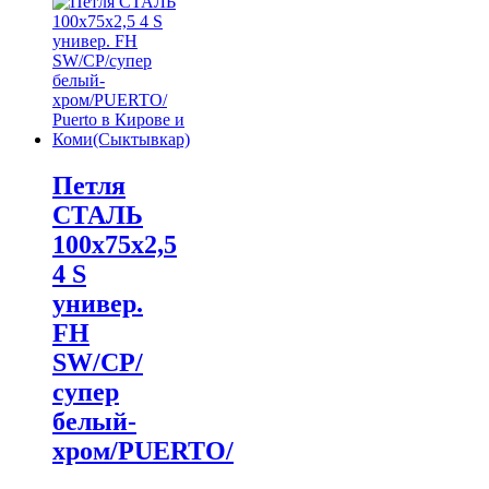
Петля
СТАЛЬ
100х75х2,5
4 S
универ.
FH
SW/CP/
супер
белый-
хром/PUERTO/