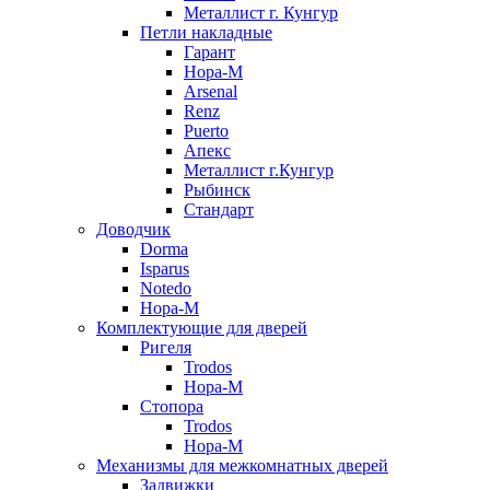
Металлист г. Кунгур
Петли накладные
Гарант
Нора-М
Arsenal
Renz
Puerto
Апекс
Металлист г.Кунгур
Рыбинск
Стандарт
Доводчик
Dorma
Isparus
Notedo
Нора-М
Комплектующие для дверей
Ригеля
Trodos
Нора-М
Стопора
Trodos
Нора-М
Механизмы для межкомнатных дверей
Задвижки