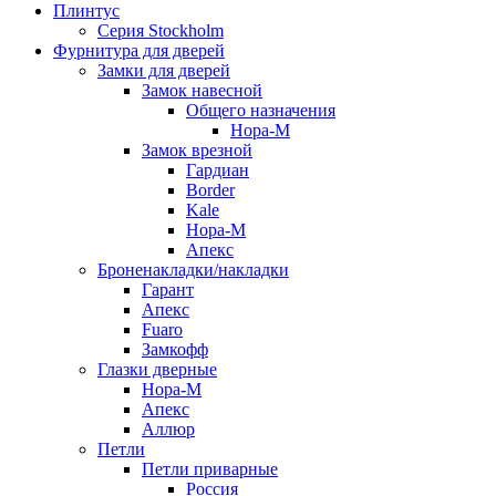
Плинтус
Серия Stockholm
Фурнитура для дверей
Замки для дверей
Замок навесной
Общего назначения
Нора-М
Замок врезной
Гардиан
Border
Kale
Нора-М
Апекс
Броненакладки/накладки
Гарант
Апекс
Fuaro
Замкофф
Глазки дверные
Нора-М
Апекс
Аллюр
Петли
Петли приварные
Россия