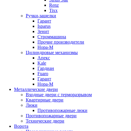
Renz
Tixx
Ручки-защелки
Гарант
Isparus
Зенит
Строммашина
Прочие производители
Нора-М
Цилиндровые механизмы
Апекс
Kale
Гардиан
Fuaro
Гарант
Нора-М
Металлические двери
Входные двери с терморазрывом
Квартирные двери
Люки
Противопожарные люки
Противопожарные двери
Технические двери
Ворота