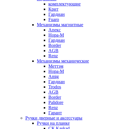
комплектующие
Крит
Гардиан
Fuaro
Механизмы магнитные
Апекс
Нора-М
Гардиан
Border
AGB
Renz
Механизмы механические
Меттэм
Нора-М
Amig
Гардиан
Trodos
AGB
Border
Palidore
Renz
Гарант
Ручки дверные и аксессуары
Ручки на планке
CК Kaskad