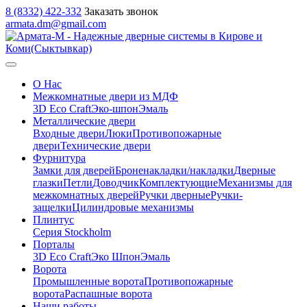
8 (8332) 422-332
Заказать звонок
armata.dm@gmail.com
О Нас
Межкомнатные двери из МДФ
3D Eco Craft
Эко-шпон
Эмаль
Металлические двери
Входные двери
Люки
Противопожарные
двери
Технические двери
Фурнитура
Замки для дверей
Броненакладки/накладки
Дверные
глазки
Петли
Доводчик
Комплектующие
Механизмы для
межкомнатных дверей
Ручки дверные
Ручки-
защелки
Цилиндровые механизмы
Плинтус
Серия Stockholm
Порталы
3D Eco Craft
Эко Шпон
Эмаль
Ворота
Промышленные ворота
Противопожарные
ворота
Распашные ворота
Наши работы