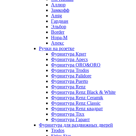
Аллюр
Замкофф
Amig
Гардиан
Эльбор
Border
Нора-М
Апекс
Ручки на розетке
Фурнитура Крит
Фурнитура Apecs
Фурнитура ORO&ORO
Фурнитура Trodos
Фурнитура Palidore
Фурнитура Puerto
Фурнитура Renz
Фурнитура Renz Black & White
Фурнитура Renz Ceramik
Фурнитура Renz Classic
Фурнитура Renz квадрат
Фурнитура Tixx
Фурнитура Гарант
Фурнитура для раздвижных дверей
Trodos
Sirius Star