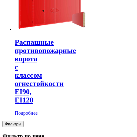
Распашные
противопожарные
ворота
с
классом
огнестойкости
EI90,
EI120
Подробнее
Фильтры
Фильтр по цене