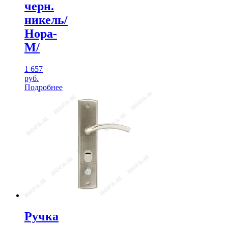
черн.
никель/
Нора-
М/
1 657
руб.
Подробнее
Ручка