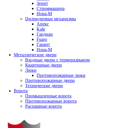
Зенит
Строммашина
Нора-М
Цилиндровые механизмы
Апекс
Kale
Гардиан
Fuaro
Гарант
Нора-М
Металлические двери
Входные двери с терморазрывом
Квартирные двери
Люки
Противопожарные люки
Противопожарные двери
Технические двери
Ворота
Промышленные ворота
Противопожарные ворота
Распашные ворота