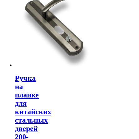
Ручка
на
планке
для
китайских
стальных
дверей
200-