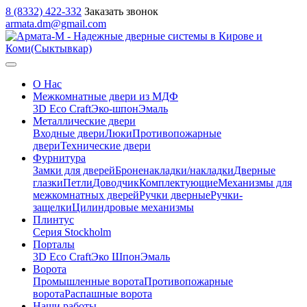
8 (8332) 422-332
Заказать звонок
armata.dm@gmail.com
О Нас
Межкомнатные двери из МДФ
3D Eco Craft
Эко-шпон
Эмаль
Металлические двери
Входные двери
Люки
Противопожарные
двери
Технические двери
Фурнитура
Замки для дверей
Броненакладки/накладки
Дверные
глазки
Петли
Доводчик
Комплектующие
Механизмы для
межкомнатных дверей
Ручки дверные
Ручки-
защелки
Цилиндровые механизмы
Плинтус
Серия Stockholm
Порталы
3D Eco Craft
Эко Шпон
Эмаль
Ворота
Промышленные ворота
Противопожарные
ворота
Распашные ворота
Наши работы