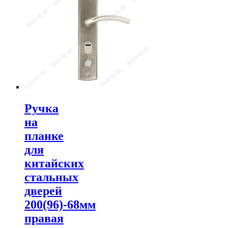
Ручка
на
планке
для
китайских
стальных
дверей
200(96)-68мм
правая