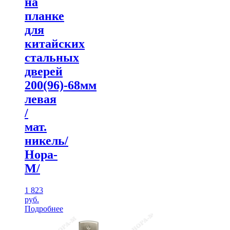
на
планке
для
китайских
стальных
дверей
200(96)-68мм
левая
/
мат.
никель/
Нора-
М/
1 823
руб.
Подробнее