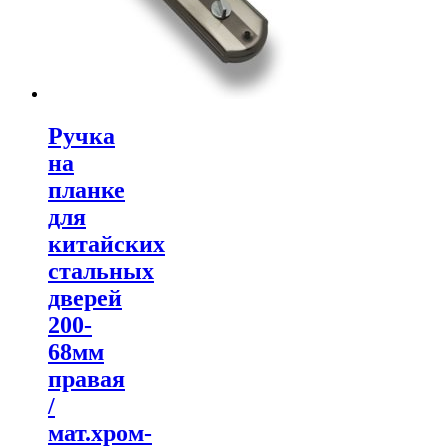
Ручка
на
планке
для
китайских
стальных
дверей
200-
68мм
правая
/
мат.хром-