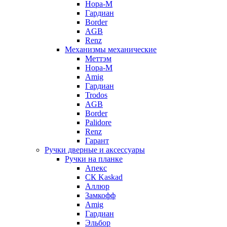
Нора-М
Гардиан
Border
AGB
Renz
Механизмы механические
Меттэм
Нора-М
Amig
Гардиан
Trodos
AGB
Border
Palidore
Renz
Гарант
Ручки дверные и аксессуары
Ручки на планке
Апекс
CК Kaskad
Аллюр
Замкофф
Amig
Гардиан
Эльбор