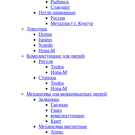
Рыбинск
Стандарт
Петли приварные
Россия
Металлист г. Кунгур
Доводчик
Dorma
Isparus
Notedo
Нора-М
Комплектующие для дверей
Ригеля
Trodos
Нора-М
Стопора
Trodos
Нора-М
Механизмы для межкомнатных дверей
Задвижки
Гардиан
Fuaro
комплектующие
Крит
Механизмы магнитные
Апекс