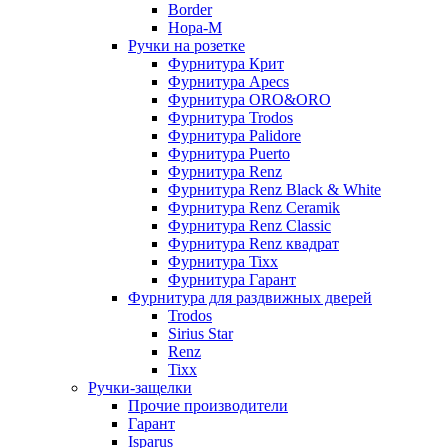
Border
Нора-М
Ручки на розетке
Фурнитура Крит
Фурнитура Apecs
Фурнитура ORO&ORO
Фурнитура Trodos
Фурнитура Palidore
Фурнитура Puerto
Фурнитура Renz
Фурнитура Renz Black & White
Фурнитура Renz Ceramik
Фурнитура Renz Classic
Фурнитура Renz квадрат
Фурнитура Tixx
Фурнитура Гарант
Фурнитура для раздвижных дверей
Trodos
Sirius Star
Renz
Tixx
Ручки-защелки
Прочие производители
Гарант
Isparus