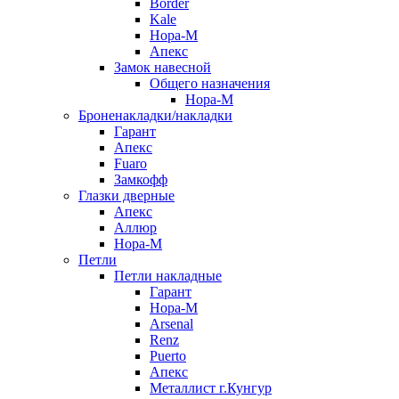
Border
Kale
Нора-М
Апекс
Замок навесной
Общего назначения
Нора-М
Броненакладки/накладки
Гарант
Апекс
Fuaro
Замкофф
Глазки дверные
Апекс
Аллюр
Нора-М
Петли
Петли накладные
Гарант
Нора-М
Arsenal
Renz
Puerto
Апекс
Металлист г.Кунгур