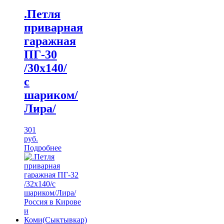
.Петля
приварная
гаражная
ПГ-30
/30х140/
с
шариком/
Лира/
301
руб.
Подробнее