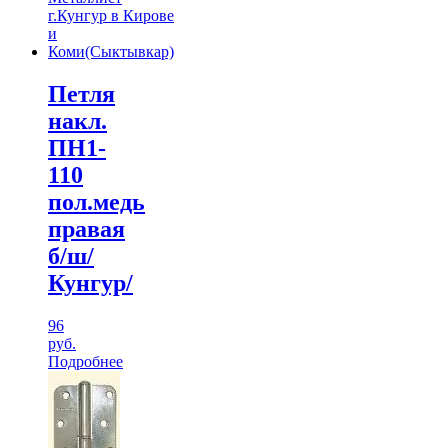
Петля
накл.
ПН1-
110
пол.медь
правая
б/ш/
Кунгур/
96
руб.
Подробнее