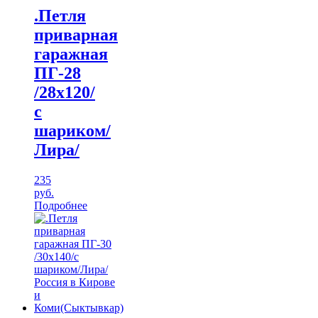
.Петля
приварная
гаражная
ПГ-28
/28х120/
с
шариком/
Лира/
235
руб.
Подробнее