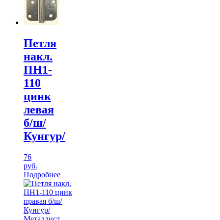
Петля
накл.
ПН1-
110
цинк
левая
б/ш/
Кунгур/
76
руб.
Подробнее