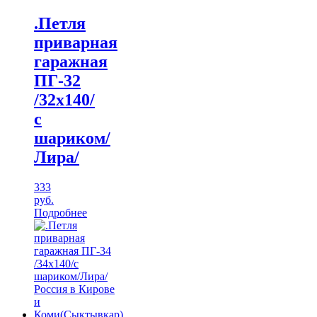
.Петля
приварная
гаражная
ПГ-32
/32х140/
с
шариком/
Лира/
333
руб.
Подробнее