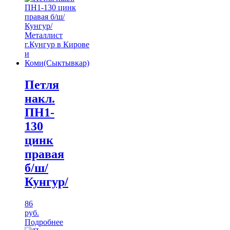
Петля
накл.
ПН1-
130
цинк
правая
б/ш/
Кунгур/
86
руб.
Подробнее