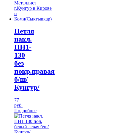
Петля
накл.
ПН1-
130
без
покр.правая
б/ш/
Кунгур/
77
руб.
Подробнее