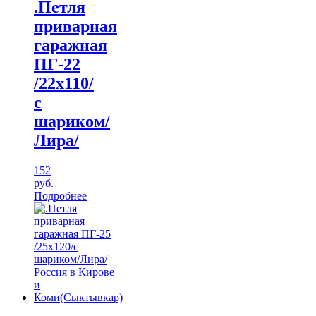
.Петля
приварная
гаражная
ПГ-22
/22х110/
с
шариком/
Лира/
152
руб.
Подробнее