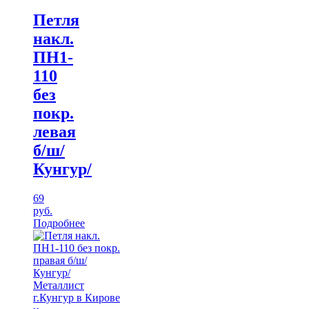
Петля
накл.
ПН1-
110
без
покр.
левая
б/ш/
Кунгур/
69
руб.
Подробнее