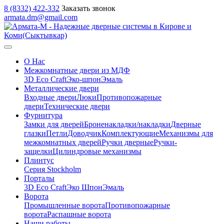
8 (8332) 422-332
Заказать звонок
armata.dm@gmail.com
О Нас
Межкомнатные двери из МДФ
3D Eco Craft
Эко-шпон
Эмаль
Металлические двери
Входные двери
Люки
Противопожарные
двери
Технические двери
Фурнитура
Замки для дверей
Броненакладки/накладки
Дверные
глазки
Петли
Доводчик
Комплектующие
Механизмы для
межкомнатных дверей
Ручки дверные
Ручки-
защелки
Цилиндровые механизмы
Плинтус
Серия Stockholm
Порталы
3D Eco Craft
Эко Шпон
Эмаль
Ворота
Промышленные ворота
Противопожарные
ворота
Распашные ворота
Наши работы