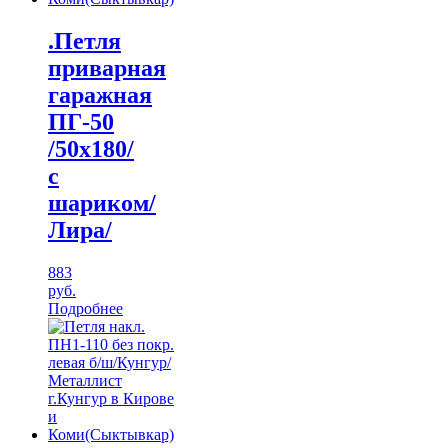
.Петля
приварная
гаражная
ПГ-50
/50х180/
с
шариком/
Лира/
883
руб.
Подробнее