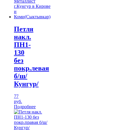
Петля
накл.
ПН1-
130
без
покр.левая
б/ш/
Кунгур/
77
руб.
Подробнее