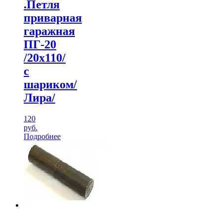
.Петля
приварная
гаражная
ПГ-20
/20х110/
с
шариком/
Лира/
120
руб.
Подробнее