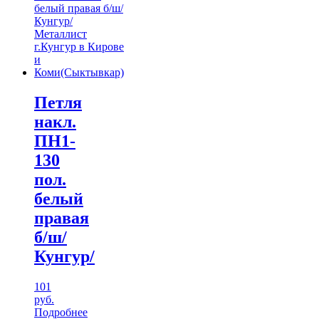
Петля
накл.
ПН1-
130
пол.
белый
правая
б/ш/
Кунгур/
101
руб.
Подробнее