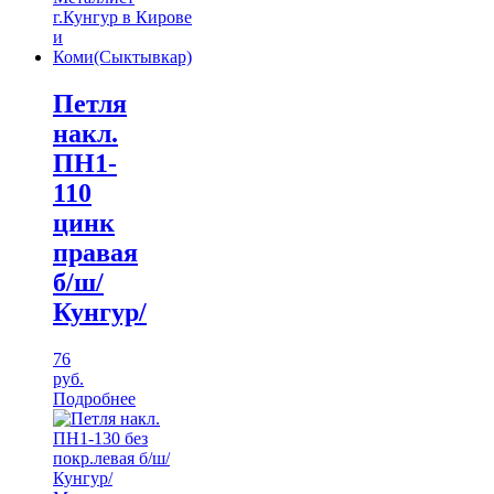
Петля
накл.
ПН1-
110
цинк
правая
б/ш/
Кунгур/
76
руб.
Подробнее