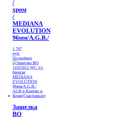
/
хром
/
MEDIANA
EVOLUTION
96мм/A.G.B./
1 767
руб.
Подробнее
Защелка
ВО