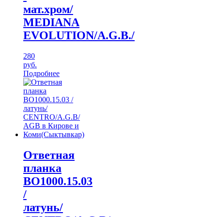
мат.хром/
MEDIANA
EVOLUTION/A.G.B./
280
руб.
Подробнее
Ответная
планка
ВО1000.15.03
/
латунь/