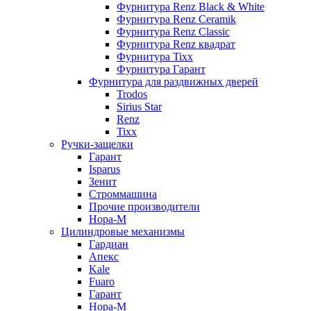
Фурнитура Renz Black & White
Фурнитура Renz Ceramik
Фурнитура Renz Classic
Фурнитура Renz квадрат
Фурнитура Tixx
Фурнитура Гарант
Фурнитура для раздвижных дверей
Trodos
Sirius Star
Renz
Tixx
Ручки-защелки
Гарант
Isparus
Зенит
Строммашина
Прочие производители
Нора-М
Цилиндровые механизмы
Гардиан
Апекс
Kale
Fuaro
Гарант
Нора-М