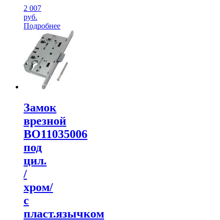
2 007
руб.
Подробнее
Замок
врезной
ВО11035006
под
цил.
/
хром/
с
пласт.язычком