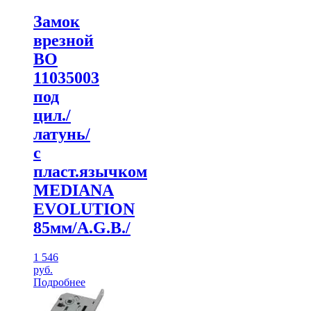
Замок
врезной
ВО
11035003
под
цил./
латунь/
с
пласт.язычком
MEDIANA
EVOLUTION
85мм/A.G.B./
1 546
руб.
Подробнее