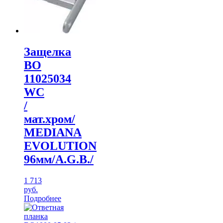
Защелка
ВО
11025034
WC
/
мат.хром/
MEDIANA
EVOLUTION
96мм/A.G.B./
1 713
руб.
Подробнее