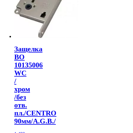
Защелка
ВО
10135006
WC
/
хром
/без
отв.
пл./CENTRO
90мм/A.G.B./