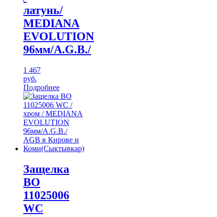
латунь/
MEDIANA
EVOLUTION
96мм/A.G.B./
1 467
руб.
Подробнее
Защелка
ВО
11025006
WC