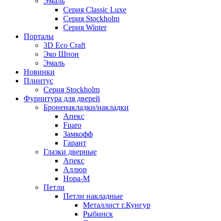
Эмаль
Серия Classic Luxe
Серия Stockholm
Серия Winter
Порталы
3D Eco Craft
Эко Шпон
Эмаль
Новинки
Плинтус
Серия Stockholm
Фурнитура для дверей
Броненакладки/накладки
Апекс
Fuaro
Замкофф
Гарант
Глазки дверные
Апекс
Аллюр
Нора-М
Петли
Петли накладные
Металлист г.Кунгур
Рыбинск