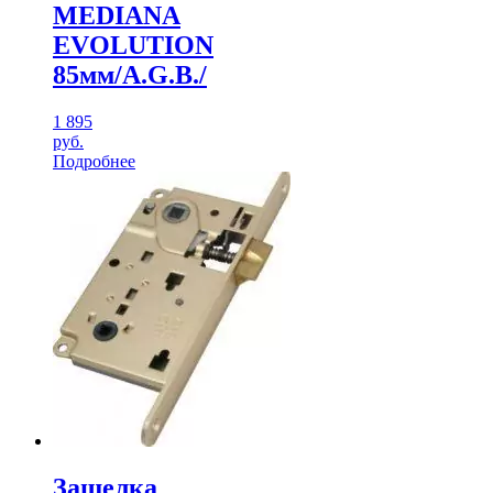
MEDIANA
EVOLUTION
85мм/A.G.B./
1 895
руб.
Подробнее
Защелка