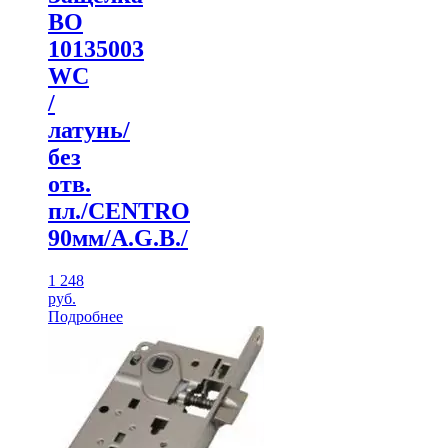
ВО
10135003
WC
/
латунь/
без
отв.
пл./CENTRO
90мм/A.G.B./
1 248
руб.
Подробнее