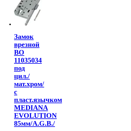
Замок
врезной
ВО
11035034
под
цил./
мат.хром/
с
пласт.язычком
MEDIANA
EVOLUTION
85мм/A.G.B./