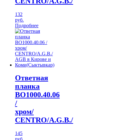
CENTRO/A.G.B./
132
руб.
Подробнее
Ответная
планка
ВО1000.40.06
/
хром/
CENTRO/A.G.B./
145
руб.