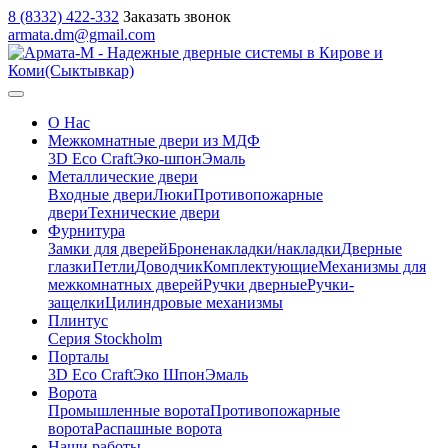
8 (8332) 422-332
Заказать звонок
armata.dm@gmail.com
О Нас
Межкомнатные двери из МДФ
3D Eco Craft
Эко-шпон
Эмаль
Металлические двери
Входные двери
Люки
Противопожарные
двери
Технические двери
Фурнитура
Замки для дверей
Броненакладки/накладки
Дверные
глазки
Петли
Доводчик
Комплектующие
Механизмы для
межкомнатных дверей
Ручки дверные
Ручки-
защелки
Цилиндровые механизмы
Плинтус
Серия Stockholm
Порталы
3D Eco Craft
Эко Шпон
Эмаль
Ворота
Промышленные ворота
Противопожарные
ворота
Распашные ворота
Наши работы