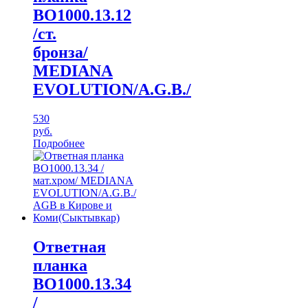
ВО1000.13.12
/ст.
бронза/
MEDIANA
EVOLUTION/A.G.B./
530
руб.
Подробнее
Ответная
планка
ВО1000.13.34
/