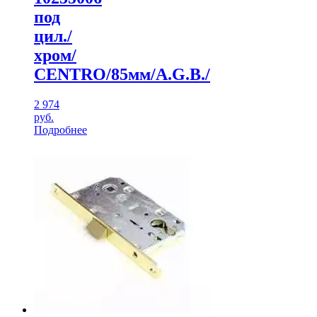
под
цил./
хром/
CENTRO/85мм/A.G.B./
2 974
руб.
Подробнее