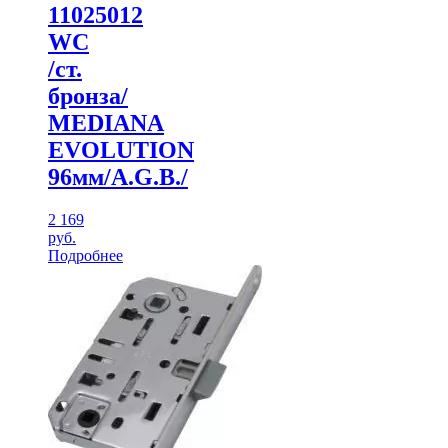
11025012
WC
/ст.
бронза/
MEDIANA
EVOLUTION
96мм/A.G.B./
2 169
руб.
Подробнее