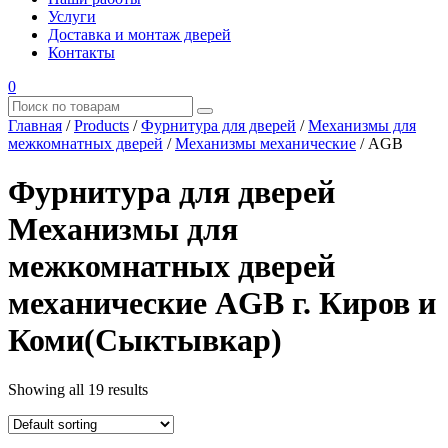
Услуги
Доставка и монтаж дверей
Контакты
0
Главная
/
Products
/
Фурнитура для дверей
/
Механизмы для
межкомнатных дверей
/
Механизмы механические
/
AGB
Фурнитура для дверей
Механизмы для
межкомнатных дверей
механические AGB г. Киров и
Коми(Сыктывкар)
Showing all 19 results