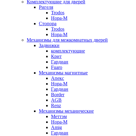
Комплектующие для дверей
Ригеля
Trodos
Нора-М
Стопора
Trodos
Нора-М
Механизмы для межкомнатных дверей
Задвижки
комплектующие
Крит
Гардиан
Fuaro
Механизмы магнитные
Апекс
Нора-М
Гардиан
Border
AGB
Renz
Механизмы механические
Меттэм
Нора-М
Amig
Гардиан