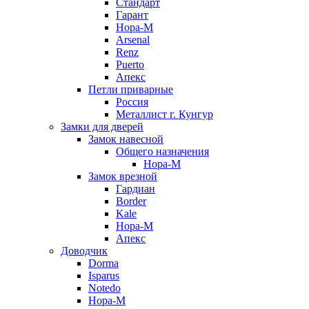
Стандарт
Гарант
Нора-М
Arsenal
Renz
Puerto
Апекс
Петли приварные
Россия
Металлист г. Кунгур
Замки для дверей
Замок навесной
Общего назначения
Нора-М
Замок врезной
Гардиан
Border
Kale
Нора-М
Апекс
Доводчик
Dorma
Isparus
Notedo
Нора-М