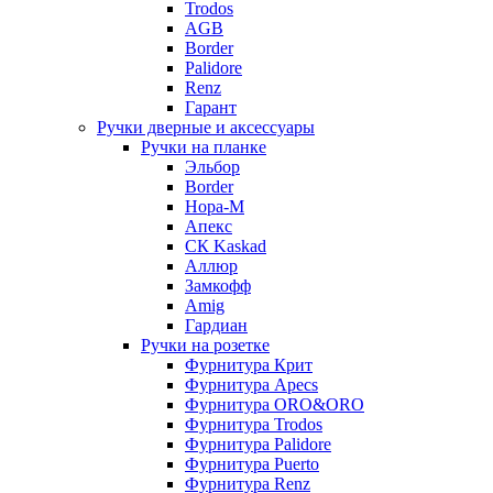
Trodos
AGB
Border
Palidore
Renz
Гарант
Ручки дверные и аксессуары
Ручки на планке
Эльбор
Border
Нора-М
Апекс
CК Kaskad
Аллюр
Замкофф
Amig
Гардиан
Ручки на розетке
Фурнитура Крит
Фурнитура Apecs
Фурнитура ORO&ORO
Фурнитура Trodos
Фурнитура Palidore
Фурнитура Puerto
Фурнитура Renz