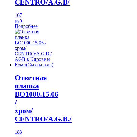
CENTRO/A.G.B/
167
руб.
Подробнее
Ответная
планка
ВО1000.15.06
/
хром/
CENTRO/A.G.B./
183