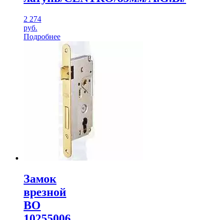
2 274
руб.
Подробнее
Замок
врезной
ВО
10255006