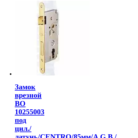
Замок
врезной
ВО
10255003
под
цил./
латунь/CENTRO/85мм/A.G.B./