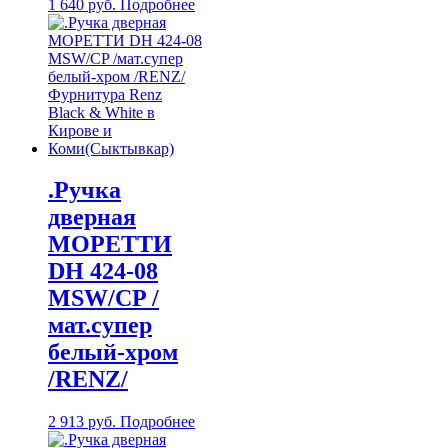
1 640
руб.
Подробнее
.Ручка
дверная
МОРЕТТИ
DH 424-08
MSW/CP /
мат.супер
белый-хром
/RENZ/
2 913
руб.
Подробнее