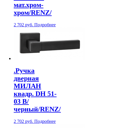
мат.хром-
хром/RENZ/
2 702
руб.
Подробнее
.Ручка
дверная
МИЛАН
квадр. DH 51-
03 B/
черный/RENZ/
2 702
руб.
Подробнее