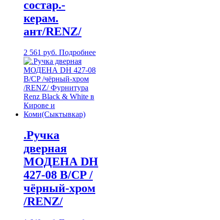
состар.-
керам.
ант/RENZ/
2 561
руб.
Подробнее
.Ручка
дверная
МОДЕНА DH
427-08 B/CP /
чёрный-хром
/RENZ/