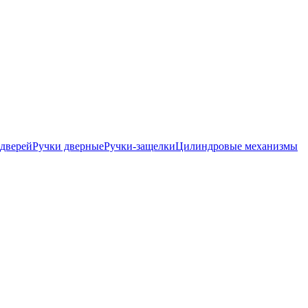
дверей
Ручки дверные
Ручки-защелки
Цилиндровые механизмы