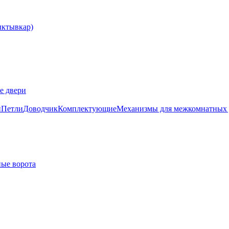
е двери
и
Петли
Доводчик
Комплектующие
Механизмы для межкомнатных 
ые ворота