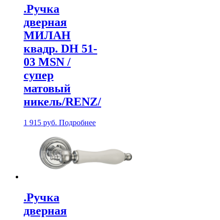
.Ручка
дверная
МИЛАН
квадр. DH 51-
03 МSN /
супер
матовый
никель/RENZ/
1 915
руб.
Подробнее
.Ручка
дверная