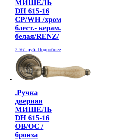
МИШЕЛЬ
DH 615-16
CP/WH /хром
блест.- керам.
белая/RENZ/
2 561
руб.
Подробнее
.Ручка
дверная
МИШЕЛЬ
DH 615-16
OB/OC /
бронза