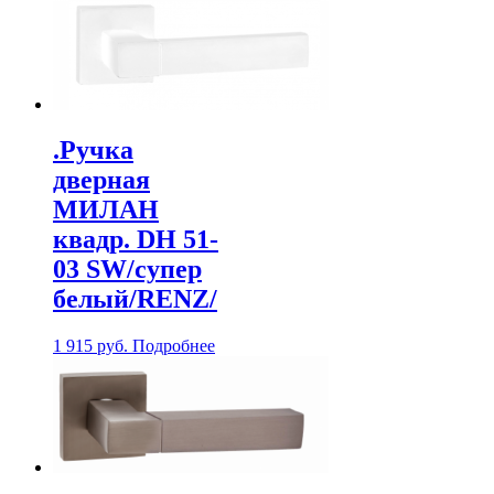
.Ручка
дверная
МИЛАН
квадр. DH 51-
03 SW/супер
белый/RENZ/
1 915
руб.
Подробнее