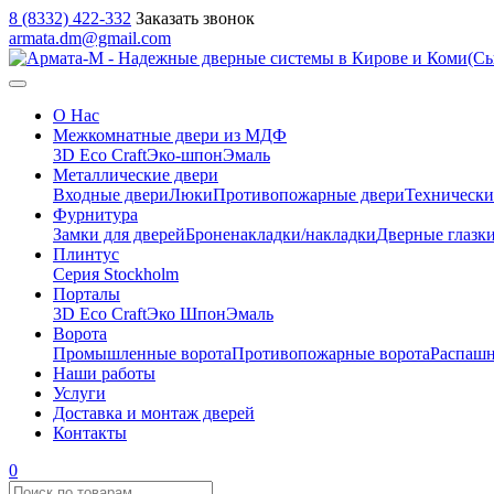
8 (8332) 422-332
Заказать звонок
armata.dm@gmail.com
О Нас
Межкомнатные двери из МДФ
3D Eco Craft
Эко-шпон
Эмаль
Металлические двери
Входные двери
Люки
Противопожарные двери
Технически
Фурнитура
Замки для дверей
Броненакладки/накладки
Дверные глазк
Плинтус
Серия Stockholm
Порталы
3D Eco Craft
Эко Шпон
Эмаль
Ворота
Промышленные ворота
Противопожарные ворота
Распашн
Наши работы
Услуги
Доставка и монтаж дверей
Контакты
0