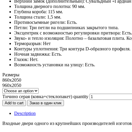
Верхний замок (дополнительный): Сувальдный «Гардиан 
Толщина дверного полотна: 90 мм.
Глубина короба: 115 мм.
Толщина стали: 1,5 мм.
Противосъемные ригели: Есть.
Петли: Три петли на подшипниках закрытого типа.
Эксцентрик с возможностью регулировки притвора: Есть
Звуко- и тепло изоляция: Полотно – базальтовая плита. К
Терморазрыв: Нет
Контуры уплотнения: Три контура D-образного профиля.
Ночная задвижка: Есть.
Глазок: Нет.
Возможность установки на улицу: Есть.
Размеры
860х2050
960х2050
Тичино серая (ковка+стеклопакет) quantity
Add to cart
Заказ в один клик
Description
Входные двери одного из крупнейших производителей изгото