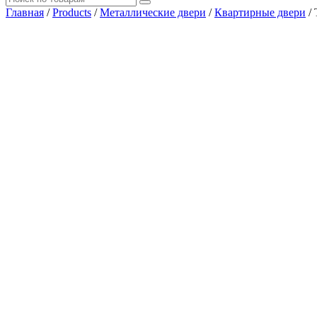
Главная
/
Products
/
Металлические двери
/
Квартирные двери
/
Где купить?
Наш адрес
×
ООО “АРМАТА-М”
ИНН 4345489051
КПП 434501001
ОГРН 1194350002164
ОКПО 36244090Почтовый адрес:
610017, Кировская обл., г. Киров, Октябрьский проспект, д. 104
тел.: +7 (8332) 777 – 370
тел.: +7 (8332) 422 – 332
тел.: +7 953 672 09 55
тел.: +7 953 670 72 21
email: armata.dm@gmail.comРежим работы:
Пн-Пт: 08:00 – 18:00