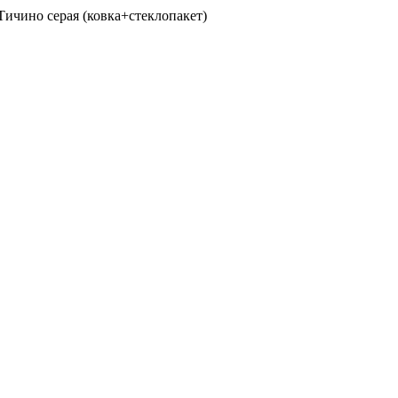
Тичино серая (ковка+стеклопакет)
А, каб. 29