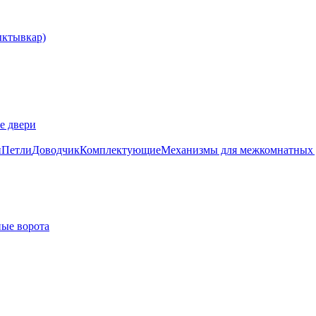
е двери
и
Петли
Доводчик
Комплектующие
Механизмы для межкомнатных 
ые ворота