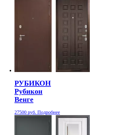
РУБИКОН
Рубикон
Венге
27500
руб.
Подробнее