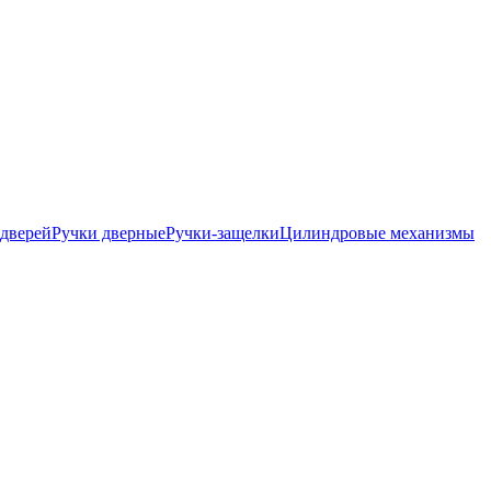
дверей
Ручки дверные
Ручки-защелки
Цилиндровые механизмы