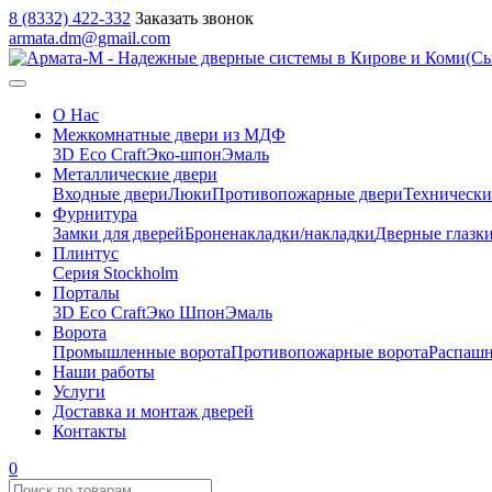
8 (8332) 422-332
Заказать звонок
armata.dm@gmail.com
О Нас
Межкомнатные двери из МДФ
3D Eco Craft
Эко-шпон
Эмаль
Металлические двери
Входные двери
Люки
Противопожарные двери
Технически
Фурнитура
Замки для дверей
Броненакладки/накладки
Дверные глазк
Плинтус
Серия Stockholm
Порталы
3D Eco Craft
Эко Шпон
Эмаль
Ворота
Промышленные ворота
Противопожарные ворота
Распашн
Наши работы
Услуги
Доставка и монтаж дверей
Контакты
0