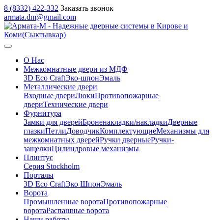
8 (8332) 422-332
Заказать звонок
armata.dm@gmail.com
О Нас
Межкомнатные двери из МДФ
3D Eco Craft
Эко-шпон
Эмаль
Металлические двери
Входные двери
Люки
Противопожарные
двери
Технические двери
Фурнитура
Замки для дверей
Броненакладки/накладки
Дверные
глазки
Петли
Доводчик
Комплектующие
Механизмы для
межкомнатных дверей
Ручки дверные
Ручки-
защелки
Цилиндровые механизмы
Плинтус
Серия Stockholm
Порталы
3D Eco Craft
Эко Шпон
Эмаль
Ворота
Промышленные ворота
Противопожарные
ворота
Распашные ворота
Наши работы