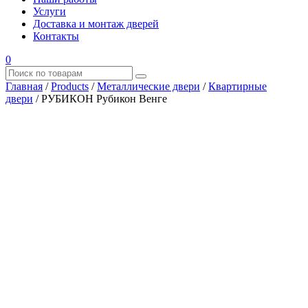
Услуги
Доставка и монтаж дверей
Контакты
0
Главная
/
Products
/
Металлические двери
/
Квартирные
двери
/
РУБИКОН Рубикон Венге
Где купить?
Наш адрес
×
ООО “АРМАТА-М”
ИНН 4345489051
КПП 434501001
ОГРН 1194350002164
ОКПО 36244090Почтовый адрес:
610017, Кировская обл., г. Киров, Октябрьский проспект, д.
104А, каб. 29
тел.: +7 (8332) 777 – 370
тел.: +7 (8332) 422 – 332
тел.: +7 953 672 09 55
тел.: +7 953 670 72 21