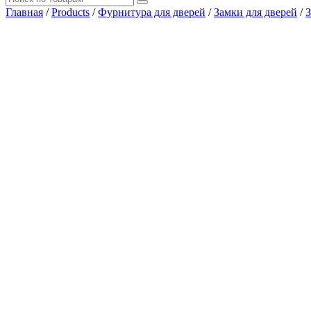
Главная
/
Products
/
Фурнитура для дверей
/
Замки для дверей
/
З
Где купить?
Наш адрес
×
ООО “АРМАТА-М”
ИНН 4345489051
КПП 434501001
ОГРН 1194350002164
ОКПО 36244090Почтовый адрес:
610017, Кировская обл., г. Киров, Октябрьский проспект, д. 104
тел.: +7 (8332) 777 – 370
тел.: +7 (8332) 422 – 332
тел.: +7 953 672 09 55
тел.: +7 953 670 72 21
email: armata.dm@gmail.comРежим работы:
Пн-Пт: 08:00 – 18:00