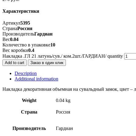
Характеристики
Артикул
5395
Страна
Россия
Производитель
Гардиан
Вес
0.04
Количество в упаковке
10
Вес коробки
0.4
Накладка .ГЛ 21 латунь/сув./ ком.2шт./ГАРДИАН/ quantity
Add to cart
Заказ в один клик
Description
Additional information
Накладка декоративная объемная на сувальдный замок, цвет – л
Weight
0.04 kg
Страна
Россия
Производитель
Гардиан