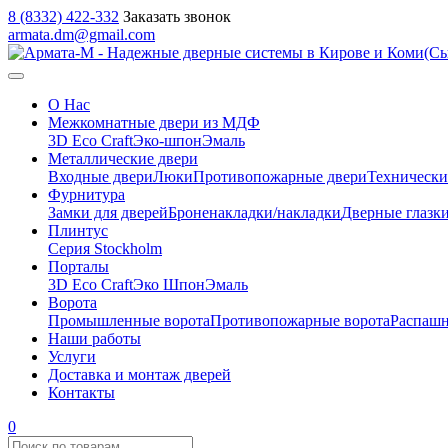
8 (8332) 422-332
Заказать звонок
armata.dm@gmail.com
О Нас
Межкомнатные двери из МДФ
3D Eco Craft
Эко-шпон
Эмаль
Металлические двери
Входные двери
Люки
Противопожарные двери
Технически
Фурнитура
Замки для дверей
Броненакладки/накладки
Дверные глазк
Плинтус
Серия Stockholm
Порталы
3D Eco Craft
Эко Шпон
Эмаль
Ворота
Промышленные ворота
Противопожарные ворота
Распашн
Наши работы
Услуги
Доставка и монтаж дверей
Контакты
0