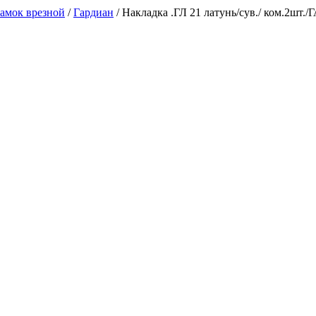
амок врезной
/
Гардиан
/
Накладка .ГЛ 21 латунь/сув./ ком.2шт
А, каб. 29