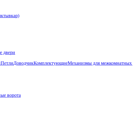
е двери
и
Петли
Доводчик
Комплектующие
Механизмы для межкомнатных 
ые ворота