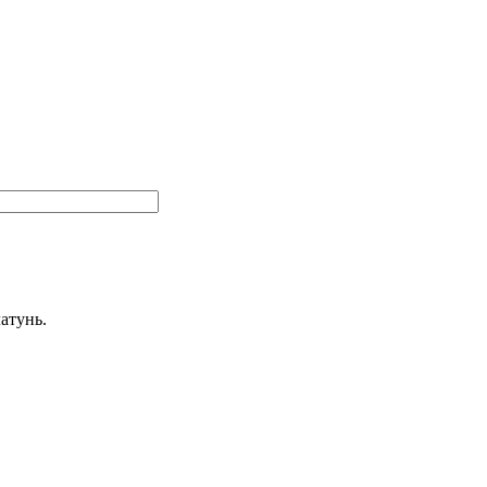
атунь.