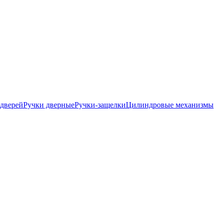
дверей
Ручки дверные
Ручки-защелки
Цилиндровые механизмы