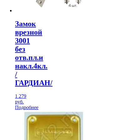
Замок
врезной
3001
без
отв.пл.и
накл.4кл.
/
ГАРДИАН/
1 279
руб.
Подробнее