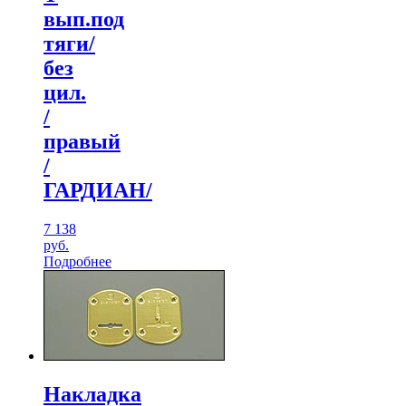
вып.под
тяги/
без
цил.
/
правый
/
ГАРДИАН/
7 138
руб.
Подробнее
Накладка