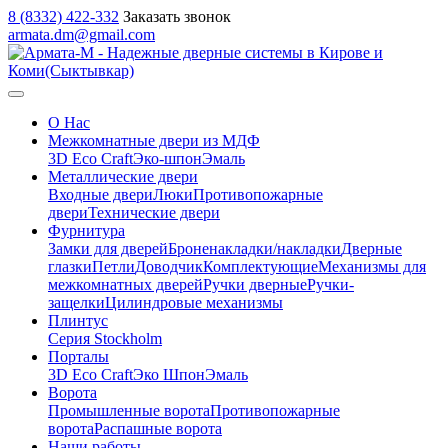
8 (8332) 422-332
Заказать звонок
armata.dm@gmail.com
О Нас
Межкомнатные двери из МДФ
3D Eco Craft
Эко-шпон
Эмаль
Металлические двери
Входные двери
Люки
Противопожарные
двери
Технические двери
Фурнитура
Замки для дверей
Броненакладки/накладки
Дверные
глазки
Петли
Доводчик
Комплектующие
Механизмы для
межкомнатных дверей
Ручки дверные
Ручки-
защелки
Цилиндровые механизмы
Плинтус
Серия Stockholm
Порталы
3D Eco Craft
Эко Шпон
Эмаль
Ворота
Промышленные ворота
Противопожарные
ворота
Распашные ворота
Наши работы