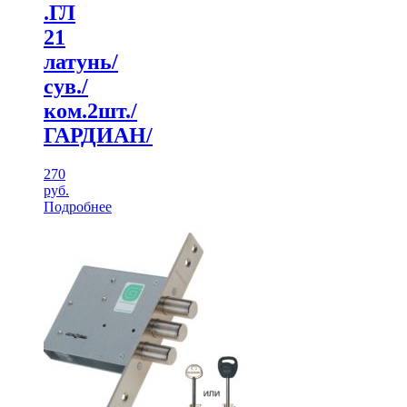
.ГЛ
21
латунь/
сув./
ком.2шт./
ГАРДИАН/
270
руб.
Подробнее