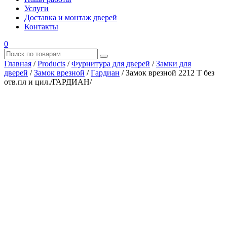
Услуги
Доставка и монтаж дверей
Контакты
0
Главная
/
Products
/
Фурнитура для дверей
/
Замки для
дверей
/
Замок врезной
/
Гардиан
/
Замок врезной 2212 Т без
отв.пл и цил./ГАРДИАН/
Где купить?
Наш адрес
×
ООО “АРМАТА-М”
ИНН 4345489051
КПП 434501001
ОГРН 1194350002164
ОКПО 36244090Почтовый адрес:
610017, Кировская обл., г. Киров, Октябрьский проспект, д.
104А, каб. 29
тел.: +7 (8332) 777 – 370
тел.: +7 (8332) 422 – 332
тел.: +7 953 672 09 55