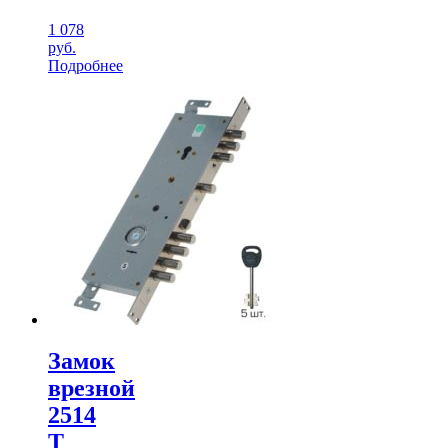
1 078
руб.
Подробнее
Замок
врезной
2514
Т