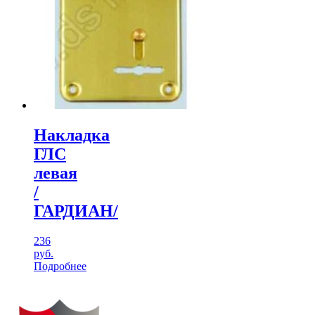
Накладка
ГЛС
левая
/
ГАРДИАН/
236
руб.
Подробнее