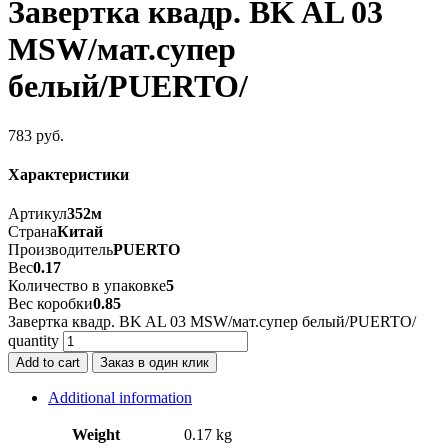
Завертка квадр. BK AL 03
MSW/мат.супер
белый/PUERTO/
783
руб.
Характеристики
Артикул
352м
Страна
Китай
Производитель
PUERTO
Вес
0.17
Количество в упаковке
5
Вес коробки
0.85
Завертка квадр. BK AL 03 MSW/мат.супер белый/PUERTO/
quantity
Add to cart
Заказ в один клик
Additional information
Weight
0.17 kg