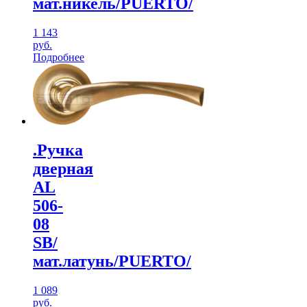
мат.никель/PUERTO/
1 143
руб.
Подробнее
.Ручка
дверная
AL
506-
08
SB/
мат.латунь/PUERTO/
1 089
руб.