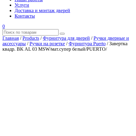
Услуги
Доставка и монтаж дверей
Контакты
0
Главная
/
Products
/
Фурнитура для дверей
/
Ручки дверные и
аксессуары
/
Ручки на розетке
/
Фурнитура Puerto
/
Завертка
квадр. BK AL 03 MSW/мат.супер белый/PUERTO/
Где купить?
Наш адрес
×
ООО “АРМАТА-М”
ИНН 4345489051
КПП 434501001
ОГРН 1194350002164
ОКПО 36244090Почтовый адрес:
610017, Кировская обл., г. Киров, Октябрьский проспект, д.
104А, каб. 29
тел.: +7 (8332) 777 – 370
тел.: +7 (8332) 422 – 332
тел.: +7 953 672 09 55