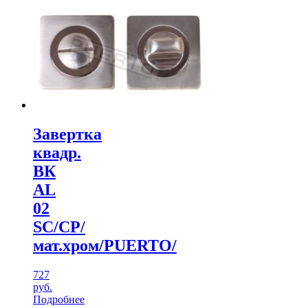
Завертка
квадр.
ВК
AL
02
SC/CР/
мат.хром/PUERTO/
727
руб.
Подробнее