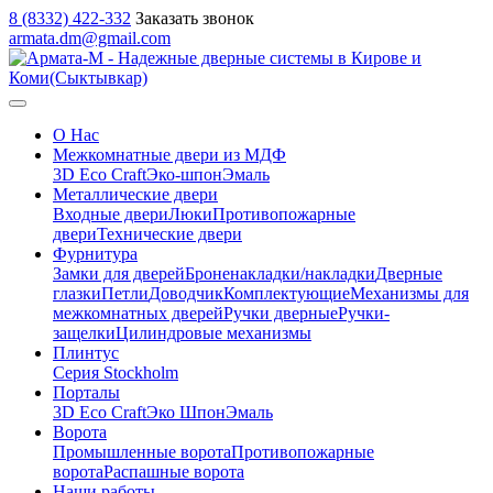
8 (8332) 422-332
Заказать звонок
armata.dm@gmail.com
О Нас
Межкомнатные двери из МДФ
3D Eco Craft
Эко-шпон
Эмаль
Металлические двери
Входные двери
Люки
Противопожарные
двери
Технические двери
Фурнитура
Замки для дверей
Броненакладки/накладки
Дверные
глазки
Петли
Доводчик
Комплектующие
Механизмы для
межкомнатных дверей
Ручки дверные
Ручки-
защелки
Цилиндровые механизмы
Плинтус
Серия Stockholm
Порталы
3D Eco Craft
Эко Шпон
Эмаль
Ворота
Промышленные ворота
Противопожарные
ворота
Распашные ворота
Наши работы