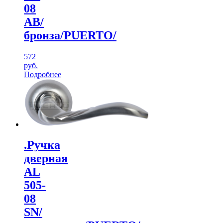
08
АВ/
бронза/PUERTO/
572
руб.
Подробнее
.Ручка
дверная
AL
505-
08
SN/