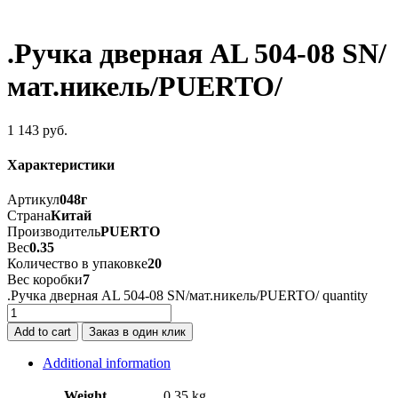
.Ручка дверная AL 504-08 SN/
мат.никель/PUERTO/
1 143
руб.
Характеристики
Артикул
048г
Страна
Китай
Производитель
PUERTO
Вес
0.35
Количество в упаковке
20
Вес коробки
7
.Ручка дверная AL 504-08 SN/мат.никель/PUERTO/ quantity
Add to cart
Заказ в один клик
Additional information
Weight
0.35 kg