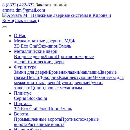
8 (8332) 422-332
Заказать звонок
armata.dm@gmail.com
О Нас
Межкомнатные двери из МДФ
3D Eco Craft
Эко-шпон
Эмаль
Металлические двери
Входные двери
Люки
Противопожарные
двери
Технические двери
Фурнитура
Замки для дверей
Броненакладки/накладки
Дверные
глазки
Петли
Доводчик
Комплектующие
Механизмы для
межкомнатных дверей
Ручки дверные
Ручки-
защелки
Цилиндровые механизмы
Плинтус
Серия Stockholm
Порталы
3D Eco Craft
Эко Шпон
Эмаль
Ворота
Промышленные ворота
Противопожарные
ворота
Распашные ворота
Наши работы