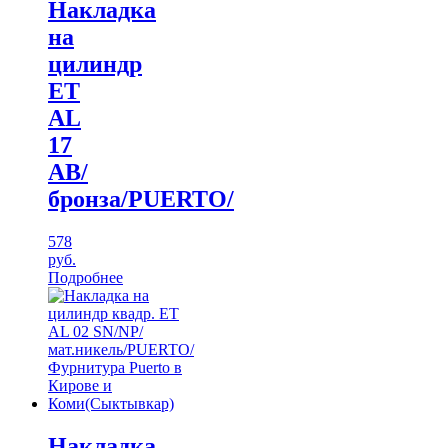
Накладка
на
цилиндр
ЕТ
AL
17
АВ/
бронза/PUERTO/
578
руб.
Подробнее
Накладка