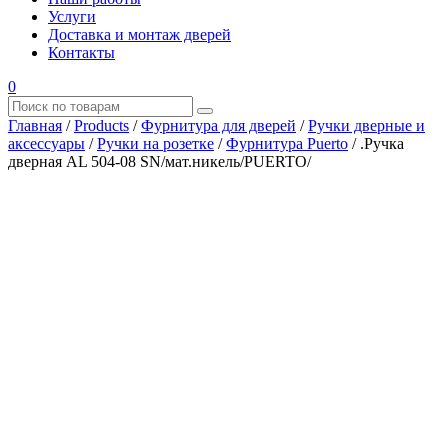
Услуги
Доставка и монтаж дверей
Контакты
0
Главная
/
Products
/
Фурнитура для дверей
/
Ручки дверные и
аксессуары
/
Ручки на розетке
/
Фурнитура Puerto
/
.Ручка
дверная AL 504-08 SN/мат.никель/PUERTO/
Где купить?
Наш адрес
×
ООО “АРМАТА-М”
ИНН 4345489051
КПП 434501001
ОГРН 1194350002164
ОКПО 36244090Почтовый адрес:
610017, Кировская обл., г. Киров, Октябрьский проспект, д.
104А, каб. 29
тел.: +7 (8332) 777 – 370
тел.: +7 (8332) 422 – 332
тел.: +7 953 672 09 55