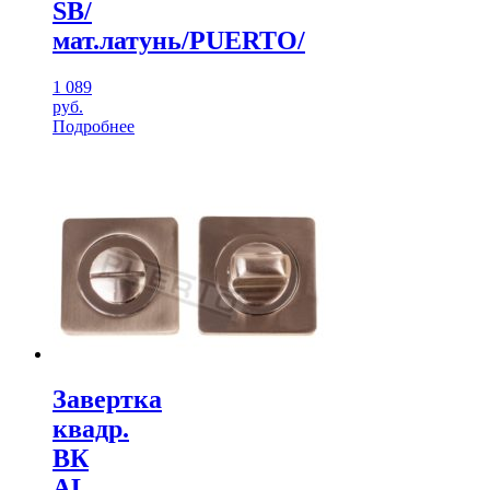
SB/
мат.латунь/PUERTO/
1 089
руб.
Подробнее
Завертка
квадр.
ВК
AL