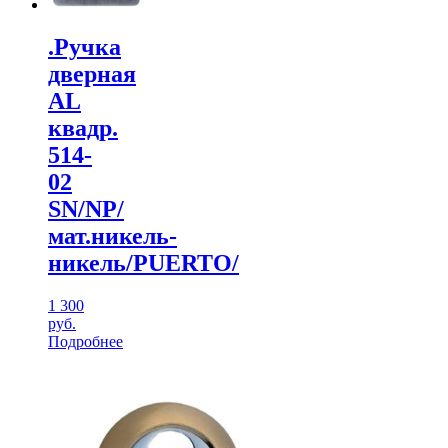
.Ручка
дверная
AL
квадр.
514-
02
SN/NP/
мат.никель-
никель/PUERTO/
1 300
руб.
Подробнее