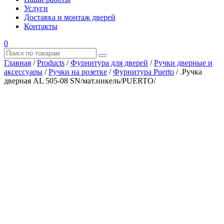
Услуги
Доставка и монтаж дверей
Контакты
0
Главная
/
Products
/
Фурнитура для дверей
/
Ручки дверные и
аксессуары
/
Ручки на розетке
/
Фурнитура Puerto
/
.Ручка
дверная AL 505-08 SN/мат.никель/PUERTO/
Где купить?
Наш адрес
×
ООО “АРМАТА-М”
ИНН 4345489051
КПП 434501001
ОГРН 1194350002164
ОКПО 36244090Почтовый адрес:
610017, Кировская обл., г. Киров, Октябрьский проспект, д.
104А, каб. 29
тел.: +7 (8332) 777 – 370
тел.: +7 (8332) 422 – 332
тел.: +7 953 672 09 55