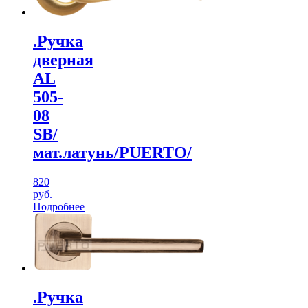
.Ручка
дверная
AL
505-
08
SB/
мат.латунь/PUERTO/
820
руб.
Подробнее
.Ручка