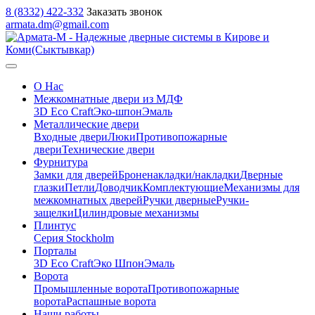
8 (8332) 422-332
Заказать звонок
armata.dm@gmail.com
О Нас
Межкомнатные двери из МДФ
3D Eco Craft
Эко-шпон
Эмаль
Металлические двери
Входные двери
Люки
Противопожарные
двери
Технические двери
Фурнитура
Замки для дверей
Броненакладки/накладки
Дверные
глазки
Петли
Доводчик
Комплектующие
Механизмы для
межкомнатных дверей
Ручки дверные
Ручки-
защелки
Цилиндровые механизмы
Плинтус
Серия Stockholm
Порталы
3D Eco Craft
Эко Шпон
Эмаль
Ворота
Промышленные ворота
Противопожарные
ворота
Распашные ворота
Наши работы