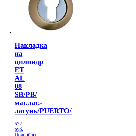
Накладка
на
цилиндр
ЕТ
AL
08
SВ/PВ/
мат.лат.-
латунь/PUERTO/
572
руб.
Подробнее