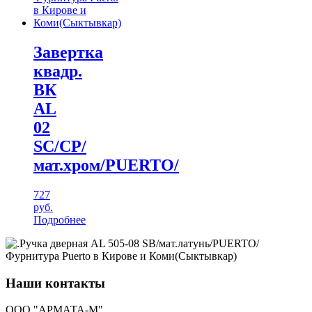
Завертка
квадр.
ВК
AL
02
SC/CР/
мат.хром/PUERTO/
727
руб.
Подробнее
Наши контакты
ООО "АРМАТА-М"