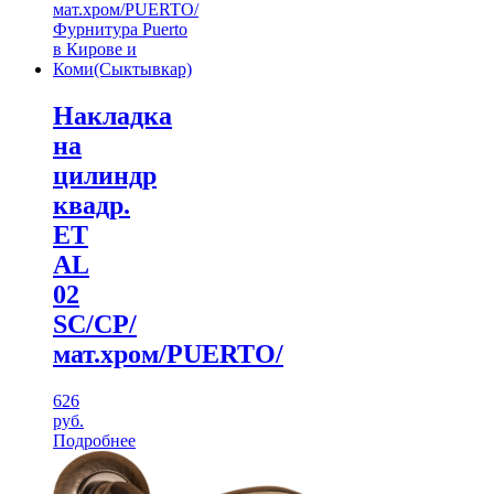
Накладка
на
цилиндр
квадр.
ЕТ
AL
02
SC/CP/
мат.хром/PUERTO/
626
руб.
Подробнее