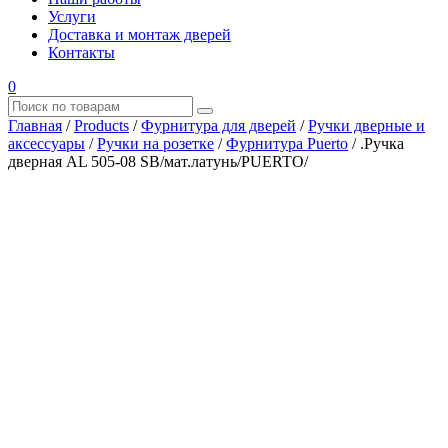
Услуги
Доставка и монтаж дверей
Контакты
0
Главная
/
Products
/
Фурнитура для дверей
/
Ручки дверные и
аксессуары
/
Ручки на розетке
/
Фурнитура Puerto
/
.Ручка
дверная AL 505-08 SB/мат.латунь/PUERTO/
Где купить?
Наш адрес
×
ООО “АРМАТА-М”
ИНН 4345489051
КПП 434501001
ОГРН 1194350002164
ОКПО 36244090Почтовый адрес:
610017, Кировская обл., г. Киров, Октябрьский проспект, д.
104А, каб. 29
тел.: +7 (8332) 777 – 370
тел.: +7 (8332) 422 – 332
тел.: +7 953 672 09 55