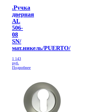
.Ручка
дверная
AL
506-
08
SN/
мат.никель/PUERTO/
1 143
руб.
Подробнее