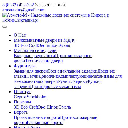
8 (8332) 422-332
Заказать звонок
armata.dm@gmail.com
О Нас
Межкомнатные двери из МДФ
3D Eco Craft
Эко-шпон
Эмаль
Металлические двери
Входные двери
Люки
Противопожарные
двери
Технические двери
Фурнитура
Замки для дверей
Броненакладки/накладки
Дверные
глазки
Петли
Доводчик
Комплектующие
Механизмы для
межкомнатных дверей
Ручки дверные
Ручки-
защелки
Цилиндровые механизмы
Плинтус
Серия Stockholm
Порталы
3D Eco Craft
Эко Шпон
Эмаль
Ворота
Промышленные ворота
Противопожарные
ворота
Распашные ворота
Наши работы