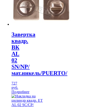
Завертка
квадр.
ВК
AL
02
SN/NР/
мат.никель/PUERTO/
727
руб.
Подробнее