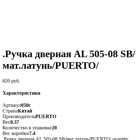
.Ручка дверная AL 505-08 SB/
мат.латунь/PUERTO/
820
руб.
Характеристики
Артикул
050г
Страна
Китай
Производитель
PUERTO
Вес
0.37
Количество в упаковке
20
Вес коробки
7.4
.Ручка дверная AL 505-08 SB/мат.латунь/PUERTO/ quantity