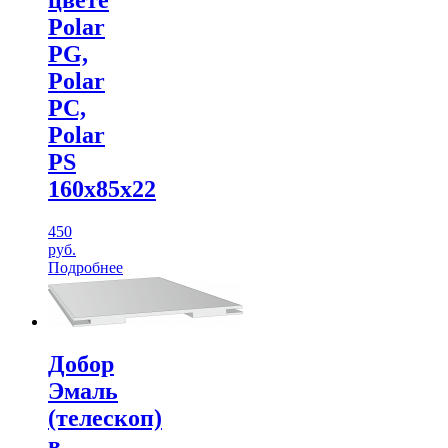
цвете
Polar
PG,
Polar
PC,
Polar
PS
160х85х22
450
руб.
Подробнее
Добор
Эмаль
(телескоп)
в