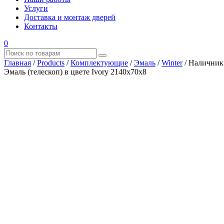
Услуги
Доставка и монтаж дверей
Контакты
0
Главная
/
Products
/
Комплектующие
/
Эмаль
/
Winter
/
Наличник
Эмаль (телескоп) в цвете Ivory 2140x70x8
Где купить?
Наш адрес
×
ООО “АРМАТА-М”
ИНН 4345489051
КПП 434501001
ОГРН 1194350002164
ОКПО 36244090Почтовый адрес:
610017, Кировская обл., г. Киров, Октябрьский проспект, д.
104А, каб. 29
тел.: +7 (8332) 777 – 370
тел.: +7 (8332) 422 – 332
тел.: +7 953 672 09 55
тел.: +7 953 670 72 21