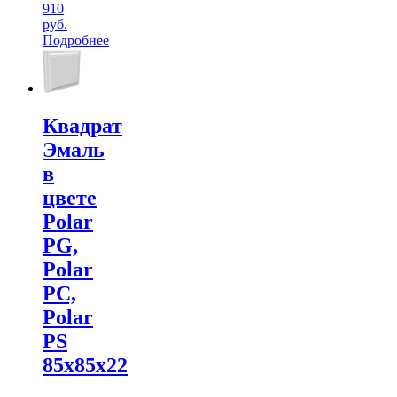
910
руб.
Подробнее
Квадрат
Эмаль
в
цвете
Polar
PG,
Polar
PC,
Polar
PS
85х85х22