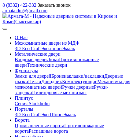
8 (8332) 422-332
Заказать звонок
armata.dm@gmail.com
О Нас
Межкомнатные двери из МДФ
3D Eco Craft
Эко-шпон
Эмаль
Металлические двери
Входные двери
Люки
Противопожарные
двери
Технические двери
Фурнитура
Замки для дверей
Броненакладки/накладки
Дверные
глазки
Петли
Доводчик
Комплектующие
Механизмы для
межкомнатных дверей
Ручки дверные
Ручки-
защелки
Цилиндровые механизмы
Плинтус
Серия Stockholm
Порталы
3D Eco Craft
Эко Шпон
Эмаль
Ворота
Промышленные ворота
Противопожарные
ворота
Распашные ворота
Наши работы