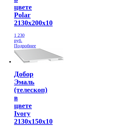
цвете
Polar
2130х200х10
1 230
руб.
Подробнее
Добор
Эмаль
(телескоп)
в
цвете
Ivory
2130х150х10