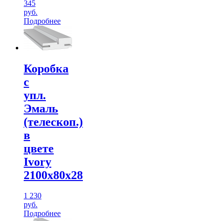
345
руб.
Подробнее
Коробка
с
упл.
Эмаль
(телескоп.)
в
цвете
Ivory
2100х80х28
1 230
руб.
Подробнее