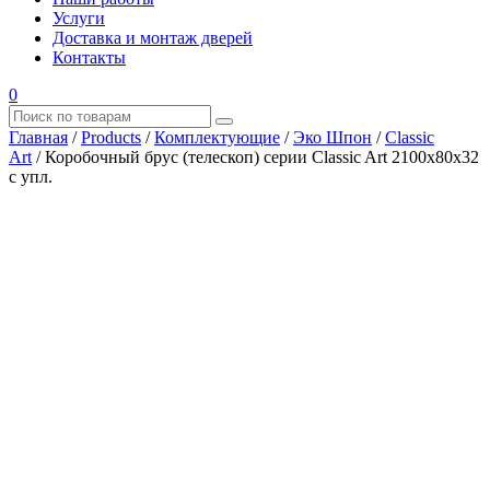
Услуги
Доставка и монтаж дверей
Контакты
0
Главная
/
Products
/
Комплектующие
/
Эко Шпон
/
Classic
Art
/
Коробочный брус (телескоп) серии Classic Art 2100х80х32
с упл.
Где купить?
Наш адрес
×
ООО “АРМАТА-М”
ИНН 4345489051
КПП 434501001
ОГРН 1194350002164
ОКПО 36244090Почтовый адрес:
610017, Кировская обл., г. Киров, Октябрьский проспект, д.
104А, каб. 29
тел.: +7 (8332) 777 – 370
тел.: +7 (8332) 422 – 332
тел.: +7 953 672 09 55