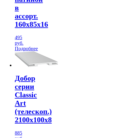
в
ассорт.
160х85х16
495
руб.
Подробнее
Добор
серии
Classic
Art
(телескоп.)
2100х100х8
885