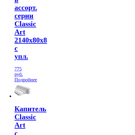
ассорт.
серии
Classic
Art
2140х80х8
с
упл.
775
руб.
Подробнее
Капитель
Classic
Art
с