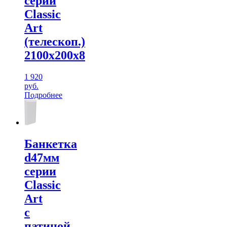
серии
Classic
Art
(телескоп.)
2100х200х8
1 920
руб.
Подробнее
Банкетка
d47мм
серии
Classic
Art
с
патиной