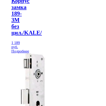
Корпус
замка
189-
3М
без
цил./KALE/
1 189
руб.
Подробнее