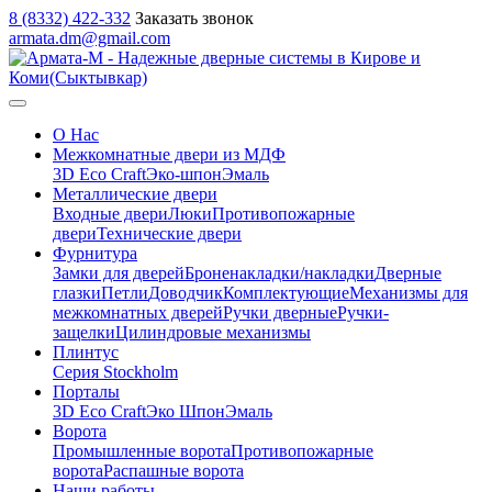
8 (8332) 422-332
Заказать звонок
armata.dm@gmail.com
О Нас
Межкомнатные двери из МДФ
3D Eco Craft
Эко-шпон
Эмаль
Металлические двери
Входные двери
Люки
Противопожарные
двери
Технические двери
Фурнитура
Замки для дверей
Броненакладки/накладки
Дверные
глазки
Петли
Доводчик
Комплектующие
Механизмы для
межкомнатных дверей
Ручки дверные
Ручки-
защелки
Цилиндровые механизмы
Плинтус
Серия Stockholm
Порталы
3D Eco Craft
Эко Шпон
Эмаль
Ворота
Промышленные ворота
Противопожарные
ворота
Распашные ворота
Наши работы