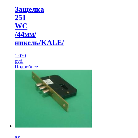
Защелка
251
WC
/44мм/
никель/KALE/
1 070
руб.
Подробнее