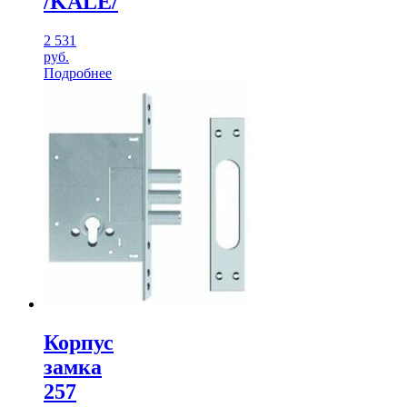
/KALE/
2 531
руб.
Подробнее
Корпус
замка
257