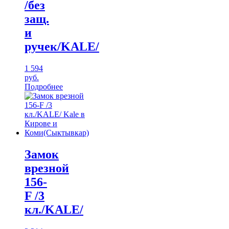
/без
защ.
и
ручек/KALE/
1 594
руб.
Подробнее
Замок
врезной
156-
F /3
кл./KALE/