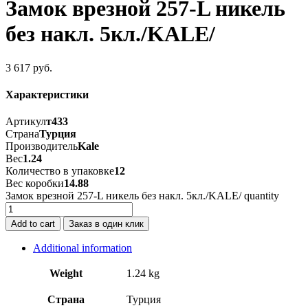
Замок врезной 257-L никель
без накл. 5кл./KALE/
3 617
руб.
Характеристики
Артикул
т433
Страна
Турция
Производитель
Kale
Вес
1.24
Количество в упаковке
12
Вес коробки
14.88
Замок врезной 257-L никель без накл. 5кл./KALE/ quantity
Add to cart
Заказ в один клик
Additional information
Weight
1.24 kg
Страна
Турция