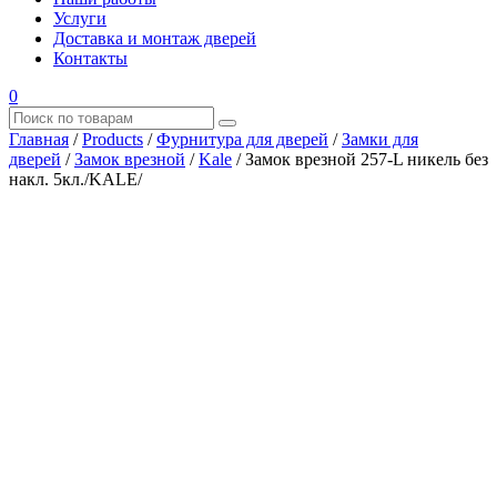
Услуги
Доставка и монтаж дверей
Контакты
0
Главная
/
Products
/
Фурнитура для дверей
/
Замки для
дверей
/
Замок врезной
/
Kale
/
Замок врезной 257-L никель без
накл. 5кл./KALE/
Где купить?
Наш адрес
×
ООО “АРМАТА-М”
ИНН 4345489051
КПП 434501001
ОГРН 1194350002164
ОКПО 36244090Почтовый адрес:
610017, Кировская обл., г. Киров, Октябрьский проспект, д.
104А, каб. 29
тел.: +7 (8332) 777 – 370
тел.: +7 (8332) 422 – 332
тел.: +7 953 672 09 55