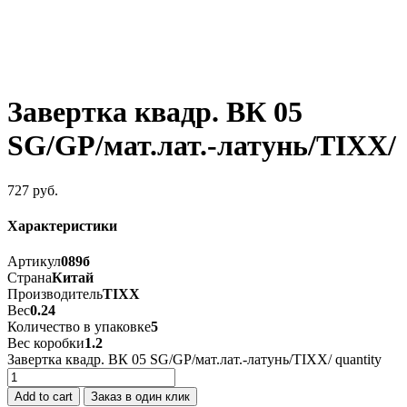
Завертка квадр. ВК 05
SG/GР/мат.лат.-латунь/TIXX/
727
руб.
Характеристики
Артикул
089б
Страна
Китай
Производитель
TIXX
Вес
0.24
Количество в упаковке
5
Вес коробки
1.2
Завертка квадр. ВК 05 SG/GР/мат.лат.-латунь/TIXX/ quantity
Add to cart
Заказ в один клик