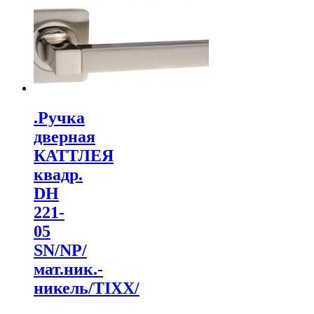
.Ручка
дверная
КАТТЛЕЯ
квадр.
DH
221-
05
SN/NP/
мат.ник.-
никель/TIXX/