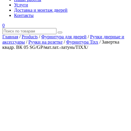
Услуги
Доставка и монтаж дверей
Контакты
0
Главная
/
Products
/
Фурнитура для дверей
/
Ручки дверные и
аксессуары
/
Ручки на розетке
/
Фурнитура Tixx
/
Завертка
квадр. ВК 05 SG/GР/мат.лат.-латунь/TIXX/
Где купить?
Наш адрес
×
ООО “АРМАТА-М”
ИНН 4345489051
КПП 434501001
ОГРН 1194350002164
ОКПО 36244090Почтовый адрес:
610017, Кировская обл., г. Киров, Октябрьский проспект, д.
104А, каб. 29
тел.: +7 (8332) 777 – 370
тел.: +7 (8332) 422 – 332
тел.: +7 953 672 09 55