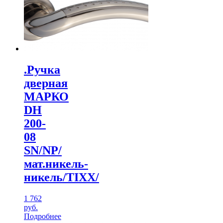
.Ручка
дверная
МАРКО
DH
200-
08
SN/NP/
мат.никель-
никель/TIXX/
1 762
руб.
Подробнее