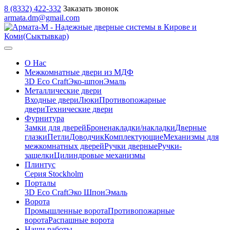
8 (8332) 422-332
Заказать звонок
armata.dm@gmail.com
О Нас
Межкомнатные двери из МДФ
3D Eco Craft
Эко-шпон
Эмаль
Металлические двери
Входные двери
Люки
Противопожарные
двери
Технические двери
Фурнитура
Замки для дверей
Броненакладки/накладки
Дверные
глазки
Петли
Доводчик
Комплектующие
Механизмы для
межкомнатных дверей
Ручки дверные
Ручки-
защелки
Цилиндровые механизмы
Плинтус
Серия Stockholm
Порталы
3D Eco Craft
Эко Шпон
Эмаль
Ворота
Промышленные ворота
Противопожарные
ворота
Распашные ворота
Наши работы