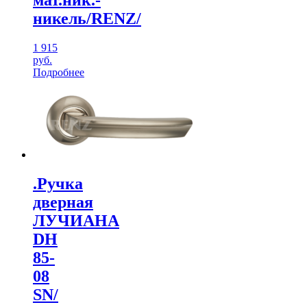
мат.ник.-
никель/RENZ/
1 915
руб.
Подробнее
.Ручка
дверная
ЛУЧИАНА
DH
85-
08
SN/