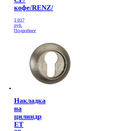
кофе/RENZ/
1 017
руб.
Подробнее
Накладка
на
цилиндр
ЕТ