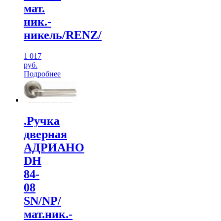
мат.
ник.-
никель/RENZ/
1 017
руб.
Подробнее
.Ручка
дверная
АДРИАНО
DH
84-
08
SN/NP/
мат.ник.-