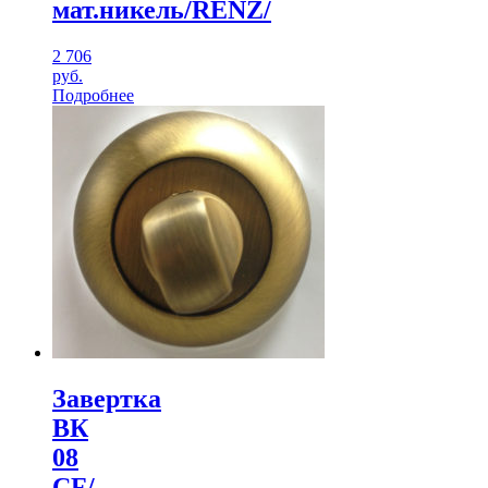
мат.никель/RENZ/
2 706
руб.
Подробнее
Завертка
ВК
08
CF/