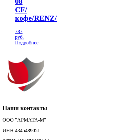
08
CF/
кофе/RENZ/
787
руб.
Подробнее
Наши контакты
ООО "АРМАТА-М"
ИНН 4345489051