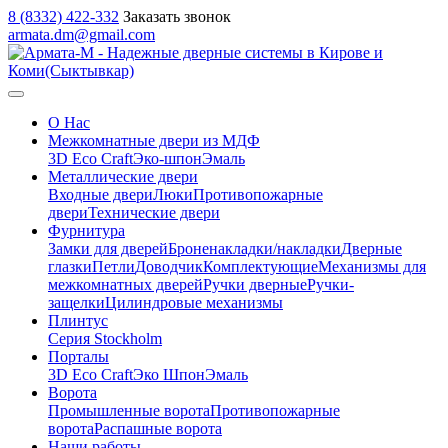
8 (8332) 422-332
Заказать звонок
armata.dm@gmail.com
О Нас
Межкомнатные двери из МДФ
3D Eco Craft
Эко-шпон
Эмаль
Металлические двери
Входные двери
Люки
Противопожарные
двери
Технические двери
Фурнитура
Замки для дверей
Броненакладки/накладки
Дверные
глазки
Петли
Доводчик
Комплектующие
Механизмы для
межкомнатных дверей
Ручки дверные
Ручки-
защелки
Цилиндровые механизмы
Плинтус
Серия Stockholm
Порталы
3D Eco Craft
Эко Шпон
Эмаль
Ворота
Промышленные ворота
Противопожарные
ворота
Распашные ворота
Наши работы