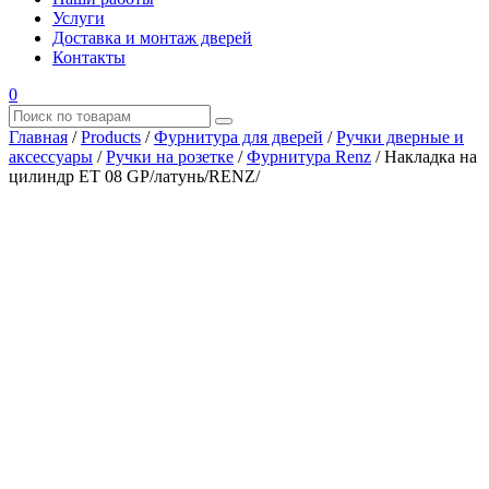
Услуги
Доставка и монтаж дверей
Контакты
0
Главная
/
Products
/
Фурнитура для дверей
/
Ручки дверные и
аксессуары
/
Ручки на розетке
/
Фурнитура Renz
/
Накладка на
цилиндр ЕТ 08 GP/латунь/RENZ/
Где купить?
Наш адрес
×
ООО “АРМАТА-М”
ИНН 4345489051
КПП 434501001
ОГРН 1194350002164
ОКПО 36244090Почтовый адрес:
610017, Кировская обл., г. Киров, Октябрьский проспект, д.
104А, каб. 29
тел.: +7 (8332) 777 – 370
тел.: +7 (8332) 422 – 332
тел.: +7 953 672 09 55