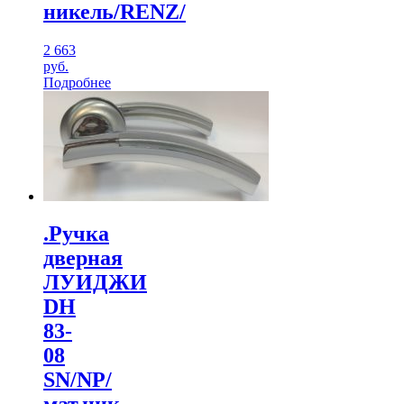
никель/RENZ/
2 663
руб.
Подробнее
.Ручка
дверная
ЛУИДЖИ
DH
83-
08
SN/NP/