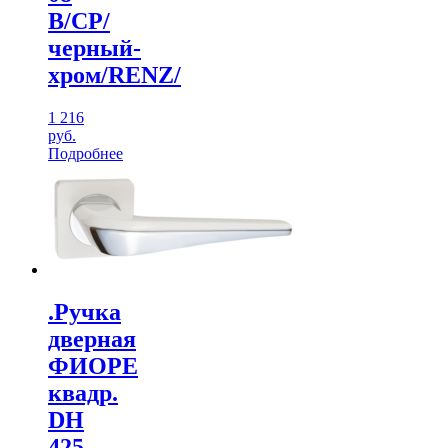
B/CP/
черный-
хром/RENZ/
1 216
руб.
Подробнее
.Ручка
дверная
ФИОРЕ
квадр.
DH
425-