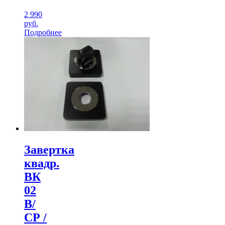
2 990
руб.
Подробнее
Завертка
квадр.
ВК
02
В/
СР /