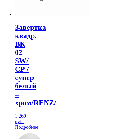
Завертка
квадр.
ВК
02
SW/
СР /
супер
белый
–
хром/RENZ/
1 269
руб.
Подробнее