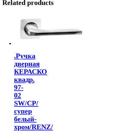
Related products
.Ручка
дверная
КЕРАСКО
квадр.
97-
02
SW/CP/
супер
белый-
хром/RENZ/