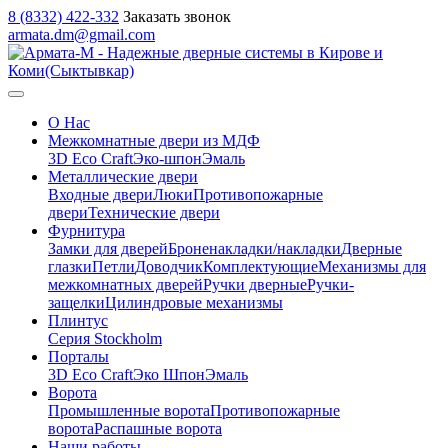
8 (8332) 422-332
Заказать звонок
armata.dm@gmail.com
О Нас
Межкомнатные двери из МДФ
3D Eco Craft
Эко-шпон
Эмаль
Металлические двери
Входные двери
Люки
Противопожарные
двери
Технические двери
Фурнитура
Замки для дверей
Броненакладки/накладки
Дверные
глазки
Петли
Доводчик
Комплектующие
Механизмы для
межкомнатных дверей
Ручки дверные
Ручки-
защелки
Цилиндровые механизмы
Плинтус
Серия Stockholm
Порталы
3D Eco Craft
Эко Шпон
Эмаль
Ворота
Промышленные ворота
Противопожарные
ворота
Распашные ворота
Наши работы