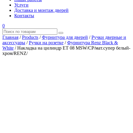
Услуги
Доставка и монтаж дверей
Контакты
0
Главная
/
Products
/
Фурнитура для дверей
/
Ручки дверные и
аксессуары
/
Ручки на розетке
/
Фурнитура Renz Black &
White
/
Накладка на цилиндр ЕТ 08 MSW/CP/мат.супер белый-
хром/RENZ/
Где купить?
Наш адрес
×
ООО “АРМАТА-М”
ИНН 4345489051
КПП 434501001
ОГРН 1194350002164
ОКПО 36244090Почтовый адрес:
610017, Кировская обл., г. Киров, Октябрьский проспект, д.
104А, каб. 29
тел.: +7 (8332) 777 – 370
тел.: +7 (8332) 422 – 332