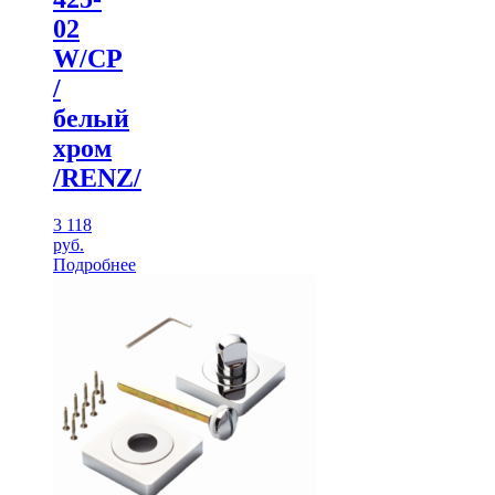
02
W/CP
/
белый
хром
/RENZ/
3 118
руб.
Подробнее