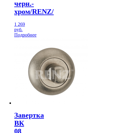
черн.-
хром/RENZ/
1 269
руб.
Подробнее
Завертка
ВК
08