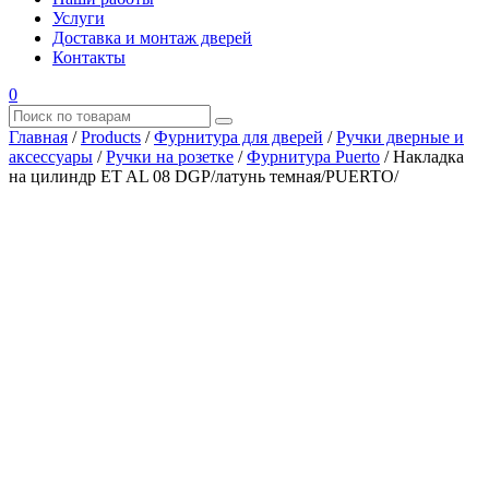
Услуги
Доставка и монтаж дверей
Контакты
0
Главная
/
Products
/
Фурнитура для дверей
/
Ручки дверные и
аксессуары
/
Ручки на розетке
/
Фурнитура Puerto
/
Накладка
на цилиндр ET AL 08 DGP/латунь темная/PUERTO/
Где купить?
Наш адрес
×
ООО “АРМАТА-М”
ИНН 4345489051
КПП 434501001
ОГРН 1194350002164
ОКПО 36244090Почтовый адрес:
610017, Кировская обл., г. Киров, Октябрьский проспект, д.
104А, каб. 29
тел.: +7 (8332) 777 – 370
тел.: +7 (8332) 422 – 332
тел.: +7 953 672 09 55