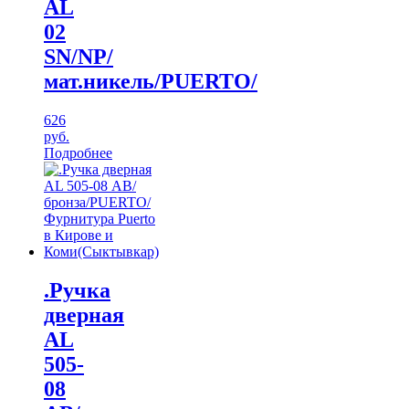
AL
02
SN/NP/
мат.никель/PUERTO/
626
руб.
Подробнее
.Ручка
дверная
AL
505-
08