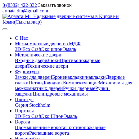
8 (8332) 422-332
Заказать звонок
armata.dm@gmail.com
О Нас
Межкомнатные двери из МДФ
3D Eco Craft
Эко-шпон
Эмаль
Металлические двери
Входные двери
Люки
Противопожарные
двери
Технические двери
Фурнитура
Замки для дверей
Броненакладки/накладки
Дверные
глазки
Петли
Доводчик
Комплектующие
Механизмы для
межкомнатных дверей
Ручки дверные
Ручки-
защелки
Цилиндровые механизмы
Плинтус
Серия Stockholm
Порталы
3D Eco Craft
Эко Шпон
Эмаль
Ворота
Промышленные ворота
Противопожарные
ворота
Распашные ворота
Наши работы