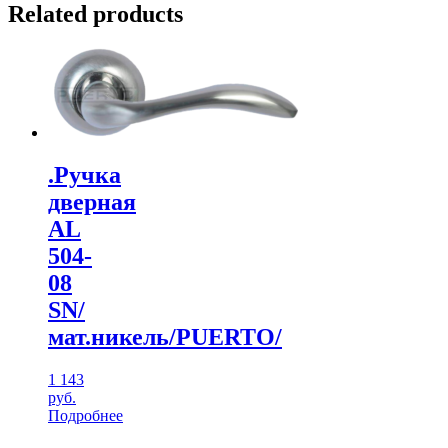
Related products
.Ручка
дверная
AL
504-
08
SN/
мат.никель/PUERTO/
1 143
руб.
Подробнее