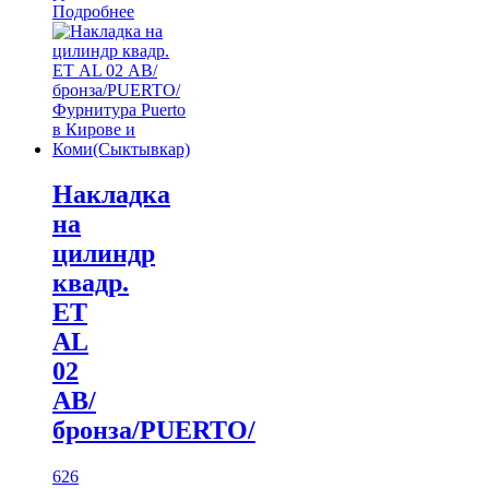
Подробнее
Накладка
на
цилиндр
квадр.
ЕТ
AL
02
АВ/
бронза/PUERTO/
626