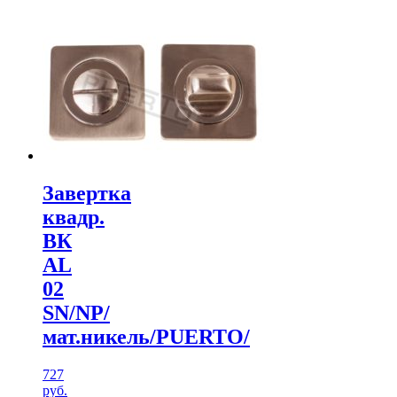
Завертка
квадр.
ВК
AL
02
SN/NР/
мат.никель/PUERTO/
727
руб.