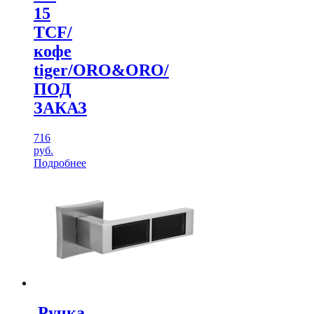
15
TCF/
кофе
tiger/ORO&ORO/
ПОД
ЗАКАЗ
716
руб.
Подробнее
.Ручка