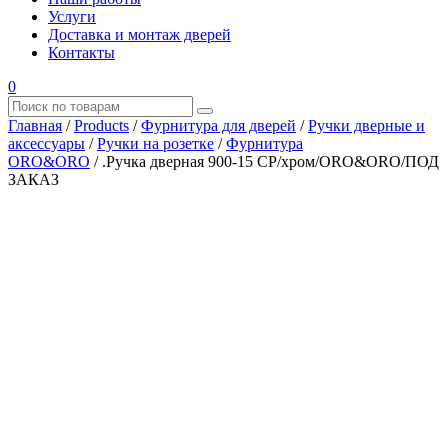
Услуги
Доставка и монтаж дверей
Контакты
0
Главная
/
Products
/
Фурнитура для дверей
/
Ручки дверные и
аксессуары
/
Ручки на розетке
/
Фурнитура
ORO&ORO
/
.Ручка дверная 900-15 CP/хром/ORO&ORO/ПОД
ЗАКАЗ
Где купить?
Наш адрес
×
ООО “АРМАТА-М”
ИНН 4345489051
КПП 434501001
ОГРН 1194350002164
ОКПО 36244090Почтовый адрес:
610017, Кировская обл., г. Киров, Октябрьский проспект, д.
104А, каб. 29
тел.: +7 (8332) 777 – 370
тел.: +7 (8332) 422 – 332