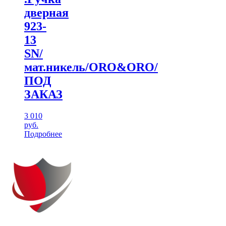
дверная
923-
13
SN/
мат.никель/ORO&ORO/
ПОД
ЗАКАЗ
3 010
руб.
Подробнее