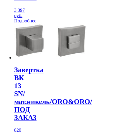
3 397
руб.
Подробнее
Завертка
ВК
13
SN/
мат.никель/ORO&ORO/
ПОД
ЗАКАЗ
820