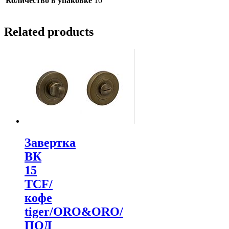
Количество в упаковке
10
Related products
Завертка
ВК
15
TCF/
кофе
tiger/ORO&ORO/
ПОД