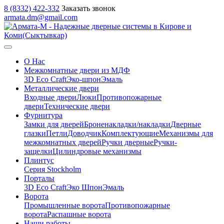
8 (8332) 422-332
Заказать звонок
armata.dm@gmail.com
О Нас
Межкомнатные двери из МДФ
3D Eco Craft
Эко-шпон
Эмаль
Металлические двери
Входные двери
Люки
Противопожарные
двери
Технические двери
Фурнитура
Замки для дверей
Броненакладки/накладки
Дверные
глазки
Петли
Доводчик
Комплектующие
Механизмы для
межкомнатных дверей
Ручки дверные
Ручки-
защелки
Цилиндровые механизмы
Плинтус
Серия Stockholm
Порталы
3D Eco Craft
Эко Шпон
Эмаль
Ворота
Промышленные ворота
Противопожарные
ворота
Распашные ворота
Наши работы