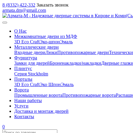
8 (8332) 422-332
Заказать звонок
armata.dm@gmail.com
О Нас
Межкомнатные двери из МДФ
3D Eco Craft
Эко-шпон
Эмаль
Металлические двери
Входные двери
Люки
Противопожарные двери
Технически
Фурнитура
Замки для дверей
Броненакладки/накладки
Дверные глазк
Плинтус
Серия Stockholm
Порталы
3D Eco Craft
Эко Шпон
Эмаль
Ворота
Промышленные ворота
Противопожарные ворота
Распашн
Наши работы
Услуги
Доставка и монтаж дверей
Контакты
0