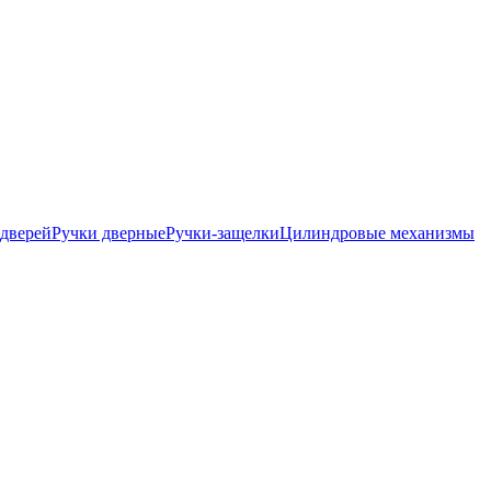
дверей
Ручки дверные
Ручки-защелки
Цилиндровые механизмы