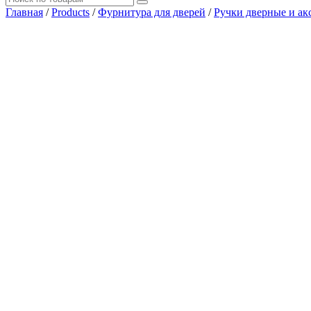
Главная
/
Products
/
Фурнитура для дверей
/
Ручки дверные и ак
Где купить?
Наш адрес
×
ООО “АРМАТА-М”
ИНН 4345489051
КПП 434501001
ОГРН 1194350002164
ОКПО 36244090Почтовый адрес:
610017, Кировская обл., г. Киров, Октябрьский проспект, д. 104
тел.: +7 (8332) 777 – 370
тел.: +7 (8332) 422 – 332
тел.: +7 953 672 09 55
тел.: +7 953 670 72 21
email: armata.dm@gmail.comРежим работы:
Пн-Пт: 08:00 – 18:00