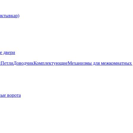
е двери
и
Петли
Доводчик
Комплектующие
Механизмы для межкомнатных 
ые ворота