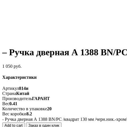
– Ручка дверная А 1388 ВN/PС
1 050
руб.
Характеристики
Артикул
814и
Страна
Китай
Производитель
ГАРАНТ
Вес
0.41
Количество в упаковке
20
Вес коробки
8.2
- Ручка дверная А 1388 ВN/PС /квадрат 130 мм /черн.ник.-хром
Add to cart
Заказ в один клик