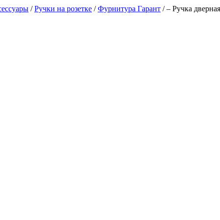
сессуары
/
Ручки на розетке
/
Фурнитура Гарант
/
– Ручка дверна
А, каб. 29