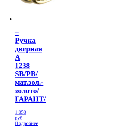
–
Ручка
дверная
А
1238
SB/PB/
мат.зол.-
золото/
ГАРАНТ/
1 050
руб.
Подробнее