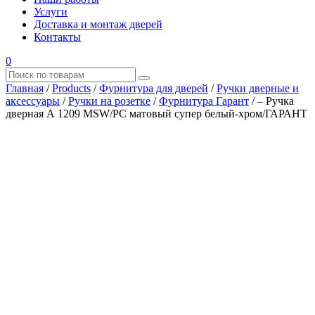
Услуги
Доставка и монтаж дверей
Контакты
0
Главная
/
Products
/
Фурнитура для дверей
/
Ручки дверные и
аксессуары
/
Ручки на розетке
/
Фурнитура Гарант
/
– Ручка
дверная А 1209 MSW/PC матовый супер белый-хром/ГАРАНТ
Где купить?
Наш адрес
×
ООО “АРМАТА-М”
ИНН 4345489051
КПП 434501001
ОГРН 1194350002164
ОКПО 36244090Почтовый адрес:
610017, Кировская обл., г. Киров, Октябрьский проспект, д.
104А, каб. 29
тел.: +7 (8332) 777 – 370
тел.: +7 (8332) 422 – 332
тел.: +7 953 672 09 55