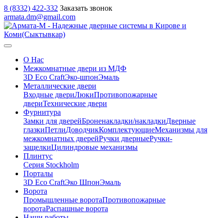
8 (8332) 422-332
Заказать звонок
armata.dm@gmail.com
О Нас
Межкомнатные двери из МДФ
3D Eco Craft
Эко-шпон
Эмаль
Металлические двери
Входные двери
Люки
Противопожарные
двери
Технические двери
Фурнитура
Замки для дверей
Броненакладки/накладки
Дверные
глазки
Петли
Доводчик
Комплектующие
Механизмы для
межкомнатных дверей
Ручки дверные
Ручки-
защелки
Цилиндровые механизмы
Плинтус
Серия Stockholm
Порталы
3D Eco Craft
Эко Шпон
Эмаль
Ворота
Промышленные ворота
Противопожарные
ворота
Распашные ворота
Наши работы