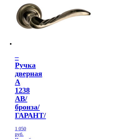
–
Ручка
дверная
А
1238
АB/
бронза/
ГАРАНТ/
1 050
руб.