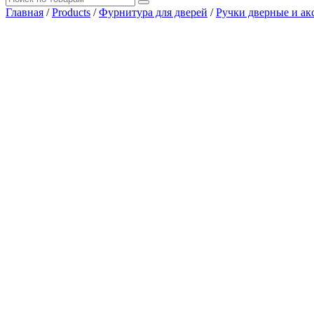
Главная
/
Products
/
Фурнитура для дверей
/
Ручки дверные и ак
Где купить?
Наш адрес
×
ООО “АРМАТА-М”
ИНН 4345489051
КПП 434501001
ОГРН 1194350002164
ОКПО 36244090Почтовый адрес:
610017, Кировская обл., г. Киров, Октябрьский проспект, д. 104
тел.: +7 (8332) 777 – 370
тел.: +7 (8332) 422 – 332
тел.: +7 953 672 09 55
тел.: +7 953 670 72 21
email: armata.dm@gmail.comРежим работы:
Пн-Пт: 08:00 – 18:00