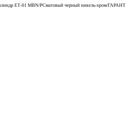
цилиндр ЕТ-01 MBN/PCматовый черный никель-хром/ГАРАНТ