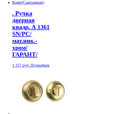
. Ручка
дверная
квадр. А 1361
SN/PС/
мат.ник.-
хром/
ГАРАНТ/
1 157
руб.
Подробнее