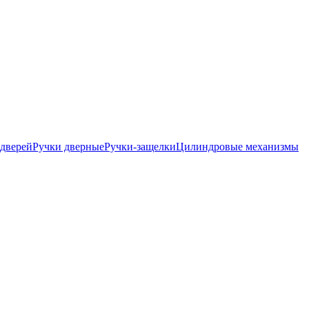
дверей
Ручки дверные
Ручки-защелки
Цилиндровые механизмы