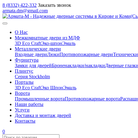
8 (8332) 422-332
Заказать звонок
armata.dm@gmail.com
О Нас
Межкомнатные двери из МДФ
3D Eco Craft
Эко-шпон
Эмаль
Металлические двери
Входные двери
Люки
Противопожарные двери
Технически
Фурнитура
Замки для дверей
Броненакладки/накладки
Дверные глазк
Плинтус
Серия Stockholm
Порталы
3D Eco Craft
Эко Шпон
Эмаль
Ворота
Промышленные ворота
Противопожарные ворота
Распашн
Наши работы
Услуги
Доставка и монтаж дверей
Контакты
0