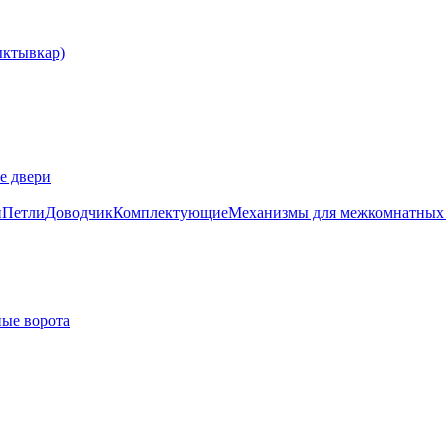
е двери
и
Петли
Доводчик
Комплектующие
Механизмы для межкомнатных 
ые ворота