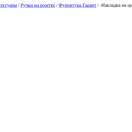
сессуары
/
Ручки на розетке
/
Фурнитура Гарант
/
-Накладка на 
А, каб. 29