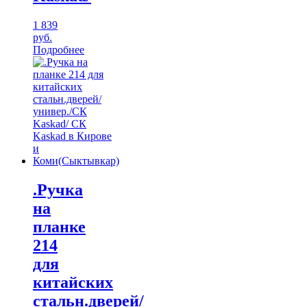
1 839
руб.
Подробнее
.Ручка
на
планке
214
для
китайских
стальн.дверей/