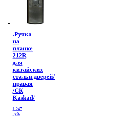
.Ручка
на
планке
212R
для
китайских
стальн.дверей/
правая
/CК
Kaskad/
1 247
руб.