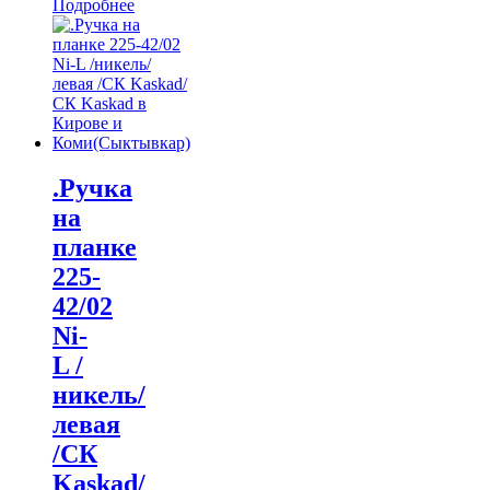
Подробнее
.Ручка
на
планке
225-
42/02
Ni-
L /
никель/
левая
/CК
Kaskad/