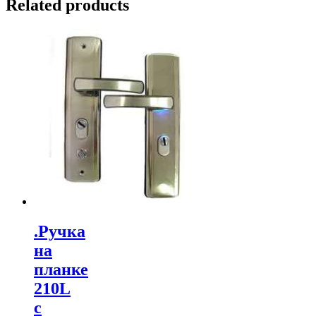
Related products
.Ручка
на
планке
210L
с