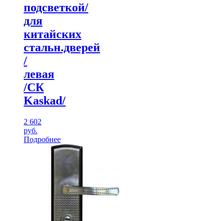
подсветкой/
для
китайских
стальн.дверей
/
левая
/CК
Kaskad/
2 602
руб.
Подробнее