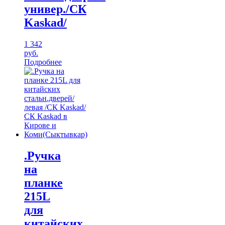
универ./CК
Kaskad/
1 342
руб.
Подробнее
.Ручка
на
планке
215L
для
китайских