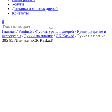
Услуги
Доставка и монтаж дверей
Контакты
0
Главная
/
Products
/
Фурнитура для дверей
/
Ручки дверные и
аксессуары
/
Ручки на планке
/
CК Kaskad
/
Ручка на планке
305-85 Ni /никель/CК Kaskad/
Где купить?
Наш адрес
×
ООО “АРМАТА-М”
ИНН 4345489051
КПП 434501001
ОГРН 1194350002164
ОКПО 36244090Почтовый адрес:
610017, Кировская обл., г. Киров, Октябрьский проспект, д.
104А, каб. 29
тел.: +7 (8332) 777 – 370
тел.: +7 (8332) 422 – 332
тел.: +7 953 672 09 55