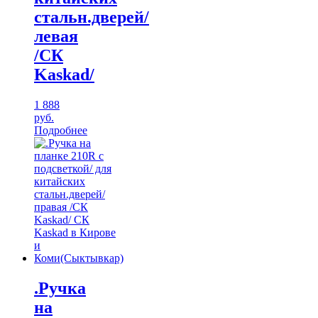
стальн.дверей/
левая
/CК
Kaskad/
1 888
руб.
Подробнее
.Ручка
на