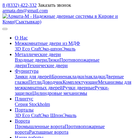
8 (8332) 422-332
Заказать звонок
armata.dm@gmail.com
О Нас
Межкомнатные двери из МДФ
3D Eco Craft
Эко-шпон
Эмаль
Металлические двери
Входные двери
Люки
Противопожарные
двери
Технические двери
Фурнитура
Замки для дверей
Броненакладки/накладки
Дверные
глазки
Петли
Доводчик
Комплектующие
Механизмы для
межкомнатных дверей
Ручки дверные
Ручки-
защелки
Цилиндровые механизмы
Плинтус
Серия Stockholm
Порталы
3D Eco Craft
Эко Шпон
Эмаль
Ворота
Промышленные ворота
Противопожарные
ворота
Распашные ворота
Наши работы