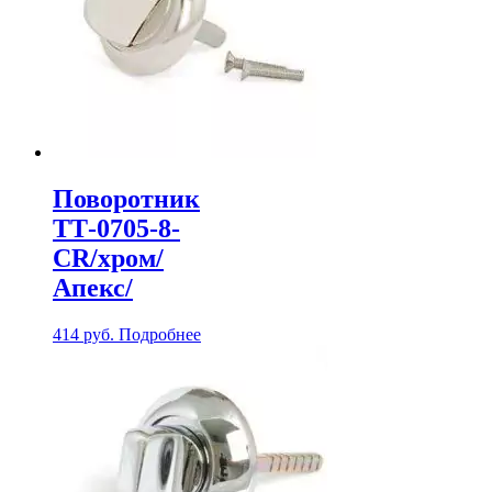
Поворотник
ТТ-0705-8-
CR/хром/
Апекс/
414
руб.
Подробнее