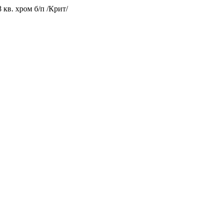
кв. хром б/п /Крит/