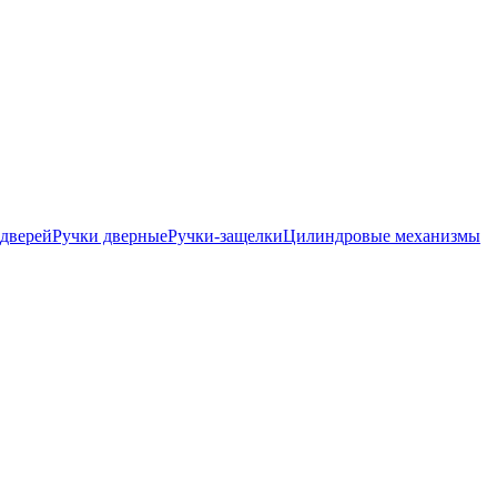
дверей
Ручки дверные
Ручки-защелки
Цилиндровые механизмы