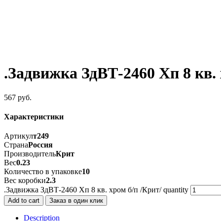
.Задвижка ЗдВТ-2460 Хп 8 кв. 
567
руб.
Характеристики
Артикул
т249
Страна
Россия
Производитель
Крит
Вес
0.23
Количество в упаковке
10
Вес коробки
2.3
.Задвижка ЗдВТ-2460 Хп 8 кв. хром б/п /Крит/ quantity
Add to cart
Заказ в один клик
Description