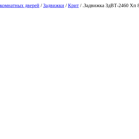
комнатных дверей
/
Задвижки
/
Крит
/
.Задвижка ЗдВТ-2460 Хп 8 
А, каб. 29