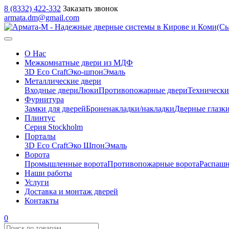
8 (8332) 422-332
Заказать звонок
armata.dm@gmail.com
О Нас
Межкомнатные двери из МДФ
3D Eco Craft
Эко-шпон
Эмаль
Металлические двери
Входные двери
Люки
Противопожарные двери
Технически
Фурнитура
Замки для дверей
Броненакладки/накладки
Дверные глазк
Плинтус
Серия Stockholm
Порталы
3D Eco Craft
Эко Шпон
Эмаль
Ворота
Промышленные ворота
Противопожарные ворота
Распашн
Наши работы
Услуги
Доставка и монтаж дверей
Контакты
0