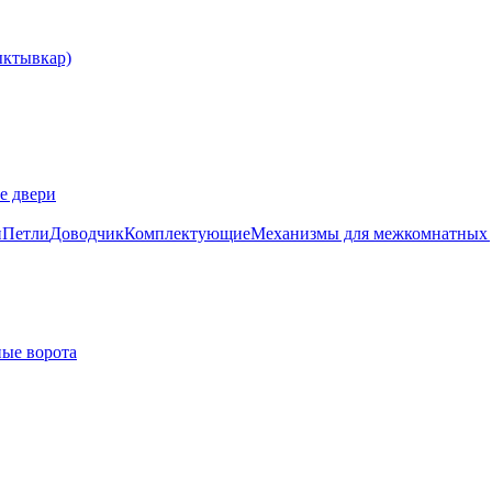
е двери
и
Петли
Доводчик
Комплектующие
Механизмы для межкомнатных 
ые ворота