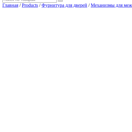
Главная
/
Products
/
Фурнитура для дверей
/
Механизмы для меж
Где купить?
Наш адрес
×
ООО “АРМАТА-М”
ИНН 4345489051
КПП 434501001
ОГРН 1194350002164
ОКПО 36244090Почтовый адрес:
610017, Кировская обл., г. Киров, Октябрьский проспект, д. 104
тел.: +7 (8332) 777 – 370
тел.: +7 (8332) 422 – 332
тел.: +7 953 672 09 55
тел.: +7 953 670 72 21
email: armata.dm@gmail.comРежим работы:
Пн-Пт: 08:00 – 18:00