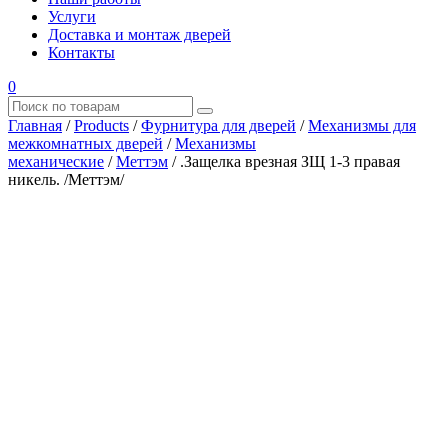
Услуги
Доставка и монтаж дверей
Контакты
0
Главная
/
Products
/
Фурнитура для дверей
/
Механизмы для
межкомнатных дверей
/
Механизмы
механические
/
Меттэм
/
.Защелка врезная ЗЩ 1-3 правая
никель. /Меттэм/
Где купить?
Наш адрес
×
ООО “АРМАТА-М”
ИНН 4345489051
КПП 434501001
ОГРН 1194350002164
ОКПО 36244090Почтовый адрес:
610017, Кировская обл., г. Киров, Октябрьский проспект, д.
104А, каб. 29
тел.: +7 (8332) 777 – 370
тел.: +7 (8332) 422 – 332