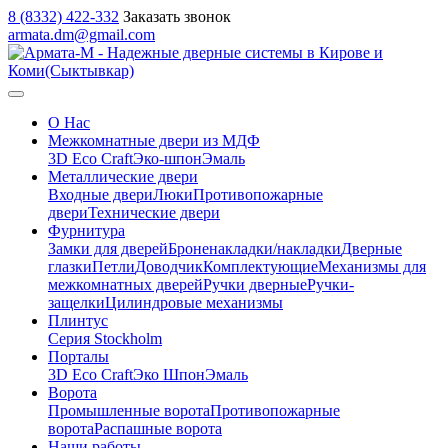
8 (8332) 422-332
Заказать звонок
armata.dm@gmail.com
О Нас
Межкомнатные двери из МДФ
3D Eco Craft
Эко-шпон
Эмаль
Металлические двери
Входные двери
Люки
Противопожарные
двери
Технические двери
Фурнитура
Замки для дверей
Броненакладки/накладки
Дверные
глазки
Петли
Доводчик
Комплектующие
Механизмы для
межкомнатных дверей
Ручки дверные
Ручки-
защелки
Цилиндровые механизмы
Плинтус
Серия Stockholm
Порталы
3D Eco Craft
Эко Шпон
Эмаль
Ворота
Промышленные ворота
Противопожарные
ворота
Распашные ворота
Наши работы