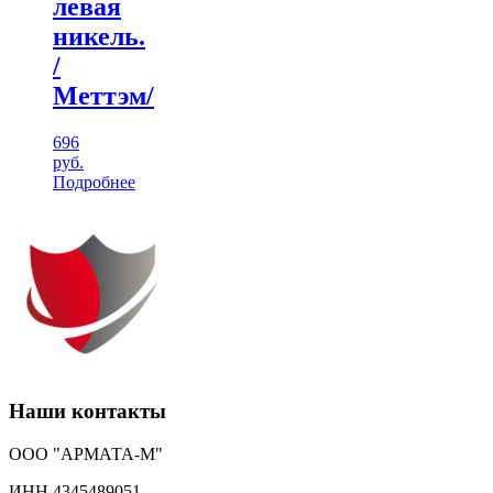
левая
никель.
/
Меттэм/
696
руб.
Подробнее
Наши контакты
ООО "АРМАТА-М"
ИНН 4345489051