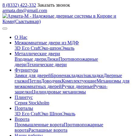
8 (8332) 422-332
Заказать звонок
armata.dm@gmail.com
О Нас
Межкомнатные двери из МДФ
3D Eco Craft
Эко-шпон
Эмаль
Металлические двери
Входные двери
Люки
Противопожарные
двери
Технические двери
Фурнитура
Замки для дверей
Броненакладки/накладки
Дверные
глазки
Петли
Доводчик
Комплектующие
Механизмы для
межкомнатных дверей
Ручки дверные
Ручки-
защелки
Цилиндровые механизмы
Плинтус
Серия Stockholm
Порталы
3D Eco Craft
Эко Шпон
Эмаль
Ворота
Промышленные ворота
Противопожарные
ворота
Распашные ворота
Наши работы