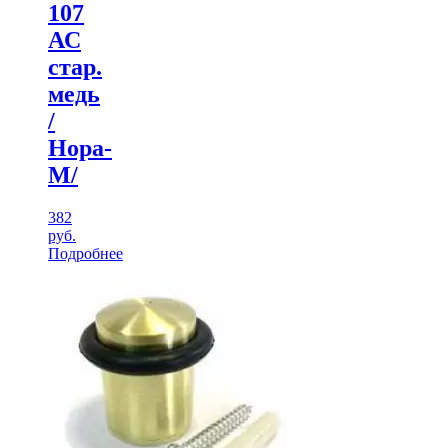
107
АС
стар.
медь
/
Нора-
М/
382
руб.
Подробнее