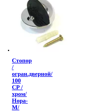
Стопор
/
огран.дверной/
100
СP /
хром/
Нора-
М/