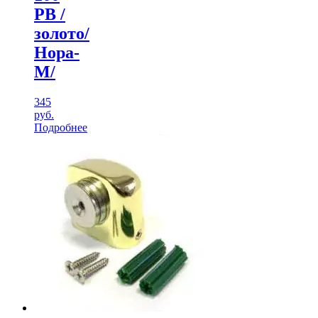
PВ /
золото/
Нора-
М/
345
руб.
Подробнее