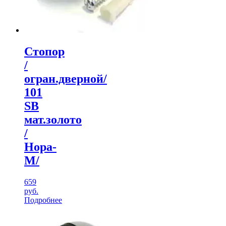
Стопор
/
огран.дверной/
101
SВ
мат.золото
/
Нора-
М/
659
руб.
Подробнее