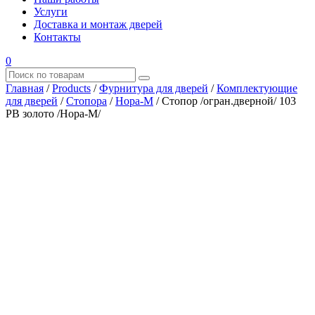
Услуги
Доставка и монтаж дверей
Контакты
0
Главная
/
Products
/
Фурнитура для дверей
/
Комплектующие
для дверей
/
Стопора
/
Нора-М
/
Стопор /огран.дверной/ 103
РВ золото /Нора-М/
Где купить?
Наш адрес
×
ООО “АРМАТА-М”
ИНН 4345489051
КПП 434501001
ОГРН 1194350002164
ОКПО 36244090Почтовый адрес:
610017, Кировская обл., г. Киров, Октябрьский проспект, д.
104А, каб. 29
тел.: +7 (8332) 777 – 370
тел.: +7 (8332) 422 – 332
тел.: +7 953 672 09 55