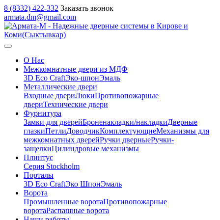
8 (8332) 422-332
Заказать звонок
armata.dm@gmail.com
О Нас
Межкомнатные двери из МДФ
3D Eco Craft
Эко-шпон
Эмаль
Металлические двери
Входные двери
Люки
Противопожарные
двери
Технические двери
Фурнитура
Замки для дверей
Броненакладки/накладки
Дверные
глазки
Петли
Доводчик
Комплектующие
Механизмы для
межкомнатных дверей
Ручки дверные
Ручки-
защелки
Цилиндровые механизмы
Плинтус
Серия Stockholm
Порталы
3D Eco Craft
Эко Шпон
Эмаль
Ворота
Промышленные ворота
Противопожарные
ворота
Распашные ворота
Наши работы