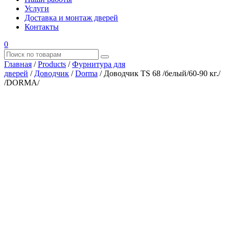
Услуги
Доставка и монтаж дверей
Контакты
0
Главная
/
Products
/
Фурнитура для
дверей
/
Доводчик
/
Dorma
/
Доводчик TS 68 /белый/60-90 кг./
/DORMA/
Где купить?
Наш адрес
×
ООО “АРМАТА-М”
ИНН 4345489051
КПП 434501001
ОГРН 1194350002164
ОКПО 36244090Почтовый адрес:
610017, Кировская обл., г. Киров, Октябрьский проспект, д.
104А, каб. 29
тел.: +7 (8332) 777 – 370
тел.: +7 (8332) 422 – 332
тел.: +7 953 672 09 55