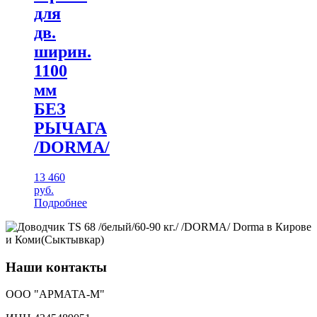
для
дв.
ширин.
1100
мм
БЕЗ
РЫЧАГА
/DORMA/
13 460
руб.
Подробнее
Наши контакты
ООО "АРМАТА-М"