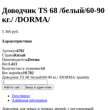
Доводчик TS 68 /белый/60-90
кг./ /DORMA/
5 366
руб.
Характеристики
Артикул
4702
Страна
Китай
Производитель
Dorma
Вес
1.413
Количество в упаковке
14
Вес коробки
19.782
Доводчик TS 68 /белый/60-90 кг./ /DORMA/ quantity
Add to cart
Заказ в один клик
Description
Additional information
Доводчик для левых и правых дверей, с регулировкой