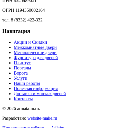
ИНН 4345489051
ОГРН 1194350002164
тел. 8 (8332) 422-332
Навигация
Акции и Скидки
Межкомнатные двери
Металлические двери
Фурнитура для дверей
Плинтус
Порталы
Ворота
Услуги
Наши работы
Полезная информация
Доставка и монтаж дверей
Контакты
© 2026 armata-m.ru.
Разработано
website-make.ru
Продвижение сайтов — Adlaim