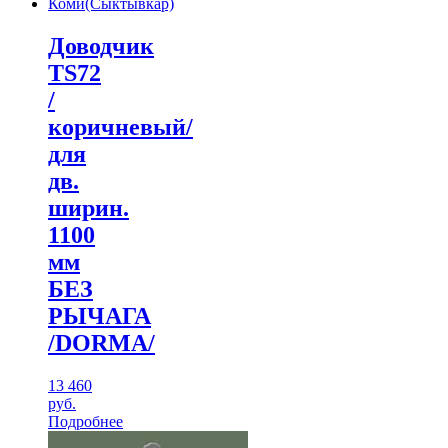
Доводчик
TS72
/
коричневый/
для
дв.
ширин.
1100
мм
БЕЗ
РЫЧАГА
/DORMA/
13 460
руб.
Подробнее