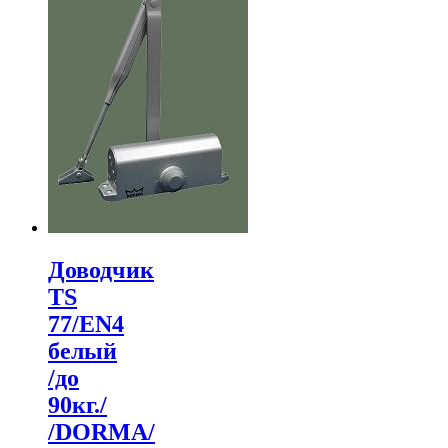
Доводчик
TS
77/EN4
белый
/до
90кг./
/DORMA/