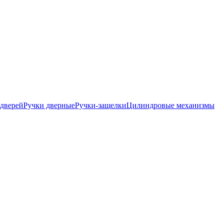
дверей
Ручки дверные
Ручки-защелки
Цилиндровые механизмы