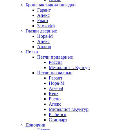
Броненакладки/накладки
Гарант
Апекс
Fuaro
Замкофф
Глазки дверные
Нора-М
Апекс
Аллюр
Петли
Петли приварные
Россия
Металлист г. Кунгур
Петли накладные
Гарант
Нора-М
Arsenal
Renz
Puerto
Апекс
Металлист г.Кунгур
Рыбинск
Стандарт
Доводчик