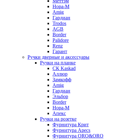
Меттэм
Нора-М
Amig
Гардиан
Trodos
AGB
Border
Palidore
Renz
Гарант
Ручки дверные и аксессуары
Ручки на планке
CК Kaskad
Аллюр
Замкофф
Amig
Гардиан
Эльбор
Border
Нора-М
Апекс
Ручки на розетке
Фурнитура Крит
Фурнитура Apecs
Фурнитура ORO&ORO