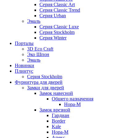
Серия Classic Art
Серия Classic Trend
Серия Urban
Эмаль
Серия Classic Luxe
Серия Stockholm
Серия Winter
Порталы
3D Eco Craft
Эко Шпон
Эмаль
Новинки
Плинтус
Серия Stockholm
Фурнитура для дверей
Замки для дверей
Замок навесной
Общего назначения
Нора-М
Замок врезной
Гардиан
Border
Kale
Нора-М
Апекс