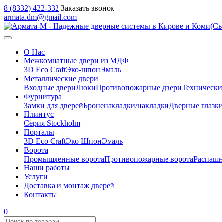
8 (8332) 422-332
Заказать звонок
armata.dm@gmail.com
О Нас
Межкомнатные двери из МДФ
3D Eco Craft
Эко-шпон
Эмаль
Металлические двери
Входные двери
Люки
Противопожарные двери
Технически
Фурнитура
Замки для дверей
Броненакладки/накладки
Дверные глазк
Плинтус
Серия Stockholm
Порталы
3D Eco Craft
Эко Шпон
Эмаль
Ворота
Промышленные ворота
Противопожарные ворота
Распашн
Наши работы
Услуги
Доставка и монтаж дверей
Контакты
0