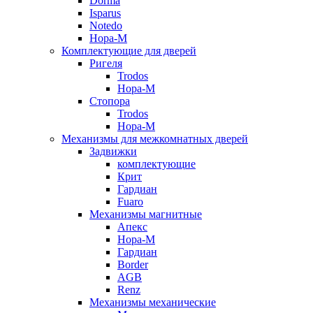
Dorma
Isparus
Notedo
Нора-М
Комплектующие для дверей
Ригеля
Trodos
Нора-М
Стопора
Trodos
Нора-М
Механизмы для межкомнатных дверей
Задвижки
комплектующие
Крит
Гардиан
Fuaro
Механизмы магнитные
Апекс
Нора-М
Гардиан
Border
AGB
Renz
Механизмы механические