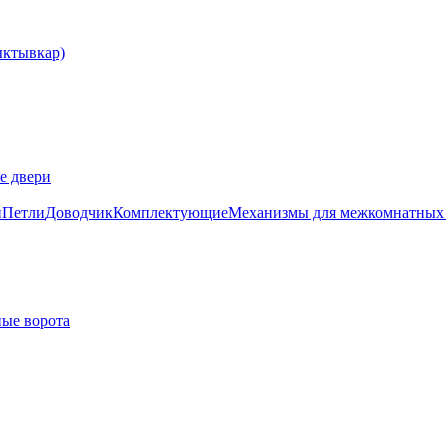
е двери
и
Петли
Доводчик
Комплектующие
Механизмы для межкомнатных 
ые ворота