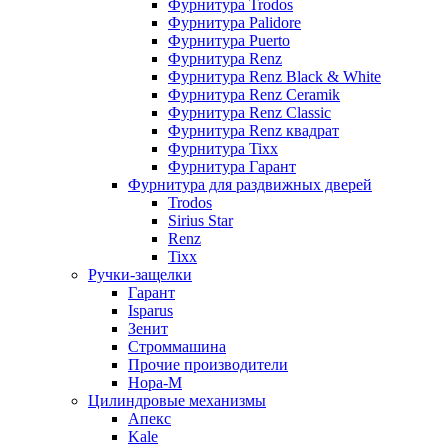
Фурнитура Trodos
Фурнитура Palidore
Фурнитура Puerto
Фурнитура Renz
Фурнитура Renz Black & White
Фурнитура Renz Ceramik
Фурнитура Renz Classic
Фурнитура Renz квадрат
Фурнитура Tixx
Фурнитура Гарант
Фурнитура для раздвижных дверей
Trodos
Sirius Star
Renz
Tixx
Ручки-защелки
Гарант
Isparus
Зенит
Строммашина
Прочие производители
Нора-М
Цилиндровые механизмы
Апекс
Kale