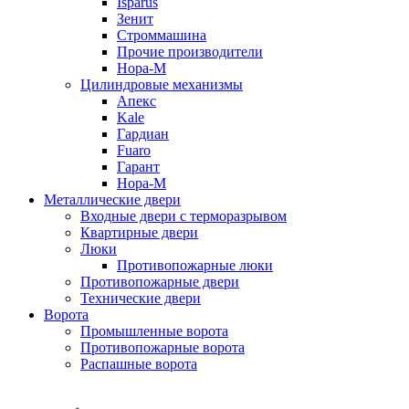
Isparus
Зенит
Строммашина
Прочие производители
Нора-М
Цилиндровые механизмы
Апекс
Kale
Гардиан
Fuaro
Гарант
Нора-М
Металлические двери
Входные двери с терморазрывом
Квартирные двери
Люки
Противопожарные люки
Противопожарные двери
Технические двери
Ворота
Промышленные ворота
Противопожарные ворота
Распашные ворота