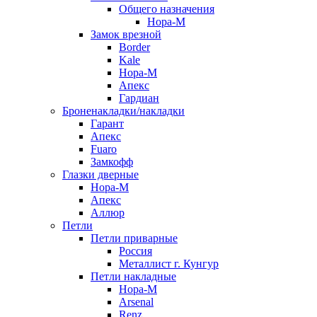
Общего назначения
Нора-М
Замок врезной
Border
Kale
Нора-М
Апекс
Гардиан
Броненакладки/накладки
Гарант
Апекс
Fuaro
Замкофф
Глазки дверные
Нора-М
Апекс
Аллюр
Петли
Петли приварные
Россия
Металлист г. Кунгур
Петли накладные
Нора-М
Arsenal
Renz