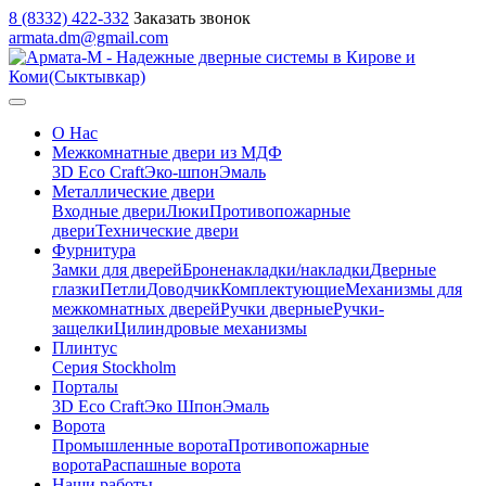
8 (8332) 422-332
Заказать звонок
armata.dm@gmail.com
О Нас
Межкомнатные двери из МДФ
3D Eco Craft
Эко-шпон
Эмаль
Металлические двери
Входные двери
Люки
Противопожарные
двери
Технические двери
Фурнитура
Замки для дверей
Броненакладки/накладки
Дверные
глазки
Петли
Доводчик
Комплектующие
Механизмы для
межкомнатных дверей
Ручки дверные
Ручки-
защелки
Цилиндровые механизмы
Плинтус
Серия Stockholm
Порталы
3D Eco Craft
Эко Шпон
Эмаль
Ворота
Промышленные ворота
Противопожарные
ворота
Распашные ворота
Наши работы