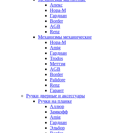
Апекс
Нора-М
Гардиан
Border
AGB
Renz
Механизмы механические
Нора-М
Amig
Гардиан
Trodos
Меттэм
AGB
Border
Palidore
Renz
Гарант
Ручки дверные и аксессуары
Ручки на планке
Аллюр
Замкофф
Amig
Гардиан
Эльбор