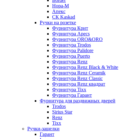
Border
Нора-М
Апекс
CК Kaskad
Ручки на розетке
Фурнитура Крит
Фурнитура Apecs
Фурнитура ORO&ORO
Фурнитура Trodos
Фурнитура Palidore
Фурнитура Puerto
Фурнитура Renz
Фурнитура Renz Black & White
Фурнитура Renz Ceramik
Фурнитура Renz Classic
Фурнитура Renz квадрат
Фурнитура Tixx
Фурнитура Гарант
Фурнитура для раздвижных дверей
Trodos
Sirius Star
Renz
Tixx
Ручки-защелки
Гарант