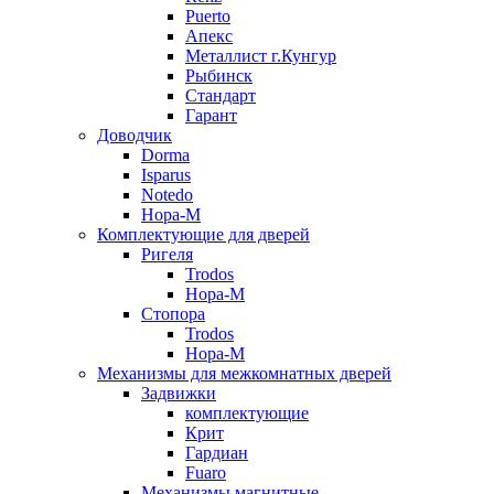
Puerto
Апекс
Металлист г.Кунгур
Рыбинск
Стандарт
Гарант
Доводчик
Dorma
Isparus
Notedo
Нора-М
Комплектующие для дверей
Ригеля
Trodos
Нора-М
Стопора
Trodos
Нора-М
Механизмы для межкомнатных дверей
Задвижки
комплектующие
Крит
Гардиан
Fuaro
Механизмы магнитные