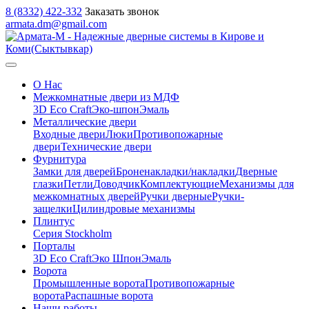
8 (8332) 422-332
Заказать звонок
armata.dm@gmail.com
О Нас
Межкомнатные двери из МДФ
3D Eco Craft
Эко-шпон
Эмаль
Металлические двери
Входные двери
Люки
Противопожарные
двери
Технические двери
Фурнитура
Замки для дверей
Броненакладки/накладки
Дверные
глазки
Петли
Доводчик
Комплектующие
Механизмы для
межкомнатных дверей
Ручки дверные
Ручки-
защелки
Цилиндровые механизмы
Плинтус
Серия Stockholm
Порталы
3D Eco Craft
Эко Шпон
Эмаль
Ворота
Промышленные ворота
Противопожарные
ворота
Распашные ворота
Наши работы