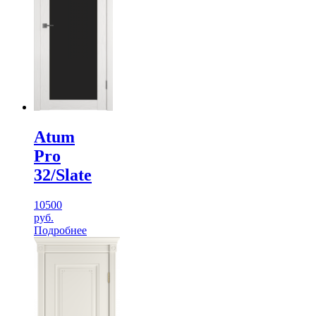
Atum
Pro
32/Slate
10500
руб.
Подробнее