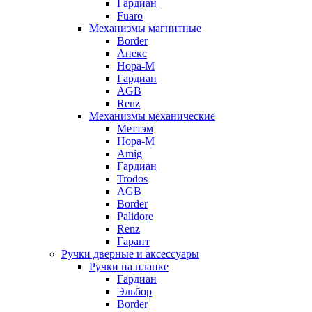
Гардиан
Fuaro
Механизмы магнитные
Border
Апекс
Нора-М
Гардиан
AGB
Renz
Механизмы механические
Меттэм
Нора-М
Amig
Гардиан
Trodos
AGB
Border
Palidore
Renz
Гарант
Ручки дверные и аксессуары
Ручки на планке
Гардиан
Эльбор
Border