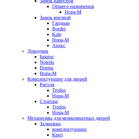
Замок навесной
Общего назначения
Нора-М
Замок врезной
Гардиан
Border
Kale
Нора-М
Апекс
Доводчик
Isparus
Notedo
Dorma
Нора-М
Комплектующие для дверей
Ригеля
Trodos
Нора-М
Стопора
Trodos
Нора-М
Механизмы для межкомнатных дверей
Задвижки
комплектующие
Крит