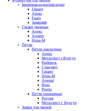
Фурнитура для дверей
Броненакладки/накладки
Гарант
Апекс
Fuaro
Замкофф
Глазки дверные
Апекс
Аллюр
Нора-М
Петли
Петли накладные
Апекс
Металлист г.Кунгур
Рыбинск
Стандарт
Гарант
Нора-М
Arsenal
Renz
Puerto
Петли приварные
Россия
Металлист г. Кунгур
Замки для дверей