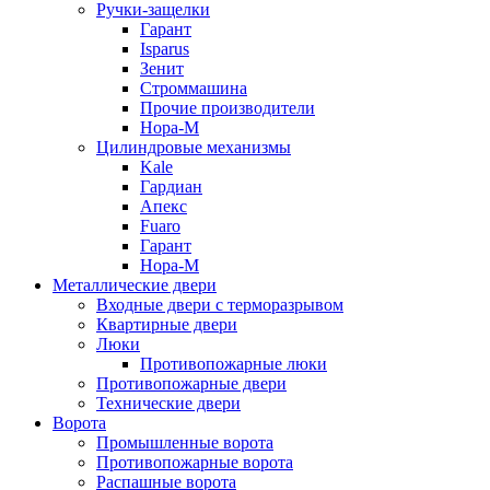
Ручки-защелки
Гарант
Isparus
Зенит
Строммашина
Прочие производители
Нора-М
Цилиндровые механизмы
Kale
Гардиан
Апекс
Fuaro
Гарант
Нора-М
Металлические двери
Входные двери с терморазрывом
Квартирные двери
Люки
Противопожарные люки
Противопожарные двери
Технические двери
Ворота
Промышленные ворота
Противопожарные ворота
Распашные ворота