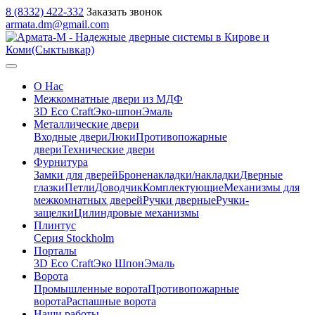
8 (8332) 422-332
Заказать звонок
armata.dm@gmail.com
О Нас
Межкомнатные двери из МДФ
3D Eco Craft
Эко-шпон
Эмаль
Металлические двери
Входные двери
Люки
Противопожарные
двери
Технические двери
Фурнитура
Замки для дверей
Броненакладки/накладки
Дверные
глазки
Петли
Доводчик
Комплектующие
Механизмы для
межкомнатных дверей
Ручки дверные
Ручки-
защелки
Цилиндровые механизмы
Плинтус
Серия Stockholm
Порталы
3D Eco Craft
Эко Шпон
Эмаль
Ворота
Промышленные ворота
Противопожарные
ворота
Распашные ворота
Наши работы