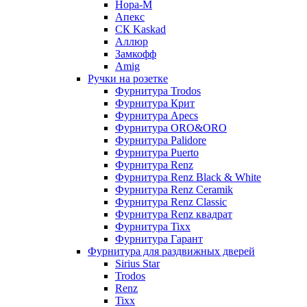
Нора-М
Апекс
CК Kaskad
Аллюр
Замкофф
Amig
Ручки на розетке
Фурнитура Trodos
Фурнитура Крит
Фурнитура Apecs
Фурнитура ORO&ORO
Фурнитура Palidore
Фурнитура Puerto
Фурнитура Renz
Фурнитура Renz Black & White
Фурнитура Renz Ceramik
Фурнитура Renz Classic
Фурнитура Renz квадрат
Фурнитура Tixx
Фурнитура Гарант
Фурнитура для раздвижных дверей
Sirius Star
Trodos
Renz
Tixx