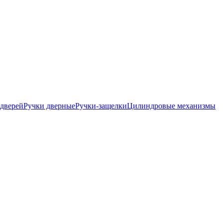
дверей
Ручки дверные
Ручки-защелки
Цилиндровые механизмы