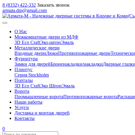
8 (8332) 422-332
Заказать звонок
armata.dm@gmail.com
О Нас
Межкомнатные двери из МДФ
3D Eco Craft
Эко-шпон
Эмаль
Металлические двери
Входные двери
Люки
Противопожарные двери
Технически
Фурнитура
Замки для дверей
Броненакладки/накладки
Дверные глазк
Плинтус
Серия Stockholm
Порталы
3D Eco Craft
Эко Шпон
Эмаль
Ворота
Промышленные ворота
Противопожарные ворота
Распашн
Наши работы
Услуги
Доставка и монтаж дверей
Контакты
0