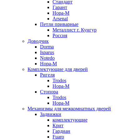
Стандарт
Гарант
Нора-М
Arsenal
Петли приварные
Металлист г. Кунгур
Россия
Доводчик
Dorma
Isparus
Notedo
Нора-М
Комплектующие для дверей
Ригеля
Trodos
Нора-М
Стопора
Trodos
Нора-М
Механизмы для межкомнатных дверей
Задвижки
комплектующие
Крит
Гардиан
Fuaro