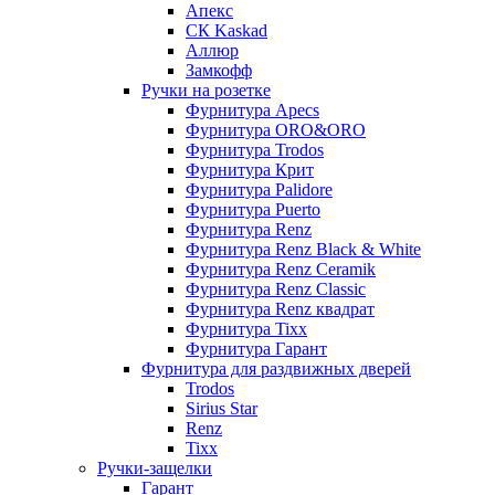
Апекс
CК Kaskad
Аллюр
Замкофф
Ручки на розетке
Фурнитура Apecs
Фурнитура ORO&ORO
Фурнитура Trodos
Фурнитура Крит
Фурнитура Palidore
Фурнитура Puerto
Фурнитура Renz
Фурнитура Renz Black & White
Фурнитура Renz Ceramik
Фурнитура Renz Classic
Фурнитура Renz квадрат
Фурнитура Tixx
Фурнитура Гарант
Фурнитура для раздвижных дверей
Trodos
Sirius Star
Renz
Tixx
Ручки-защелки
Гарант