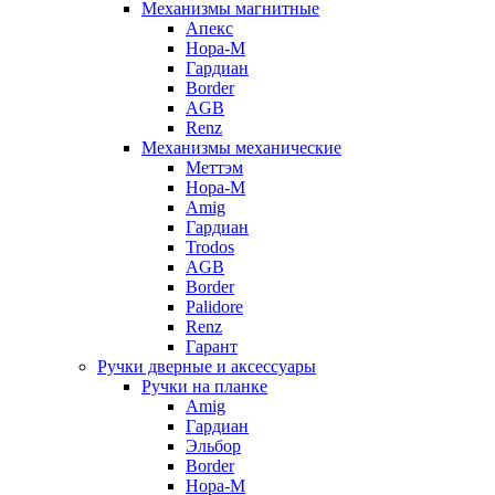
Механизмы магнитные
Апекс
Нора-М
Гардиан
Border
AGB
Renz
Механизмы механические
Меттэм
Нора-М
Amig
Гардиан
Trodos
AGB
Border
Palidore
Renz
Гарант
Ручки дверные и аксессуары
Ручки на планке
Amig
Гардиан
Эльбор
Border
Нора-М