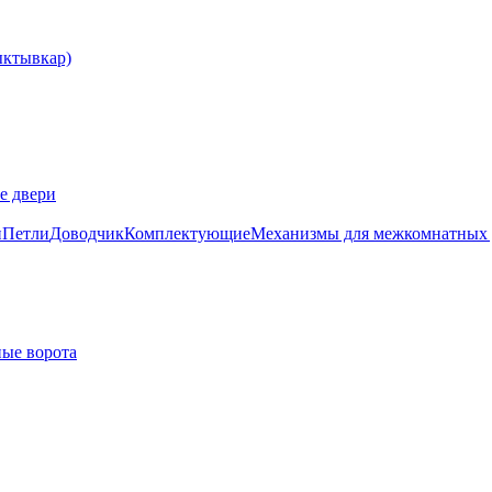
е двери
и
Петли
Доводчик
Комплектующие
Механизмы для межкомнатных 
ые ворота