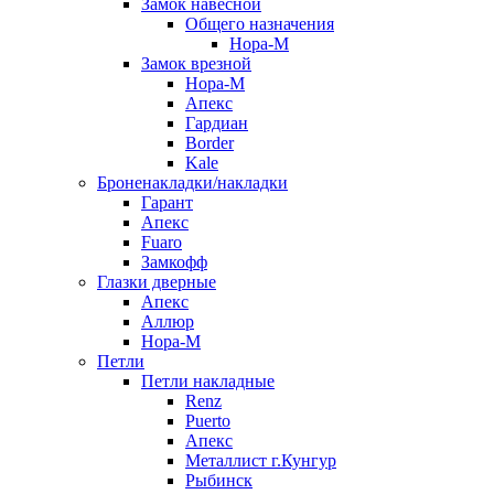
Замок навесной
Общего назначения
Нора-М
Замок врезной
Нора-М
Апекс
Гардиан
Border
Kale
Броненакладки/накладки
Гарант
Апекс
Fuaro
Замкофф
Глазки дверные
Апекс
Аллюр
Нора-М
Петли
Петли накладные
Renz
Puerto
Апекс
Металлист г.Кунгур
Рыбинск