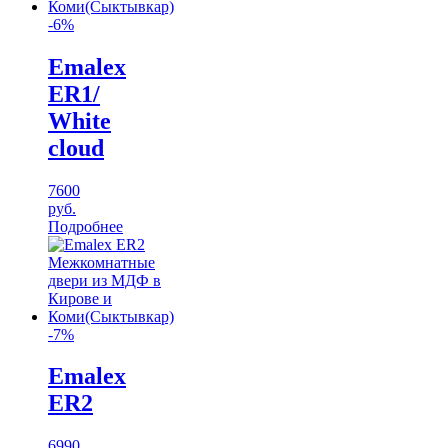
-6%
Emalex
ER1/
White
cloud
7600
руб.
Подробнее
-7%
Emalex
ER2
6990