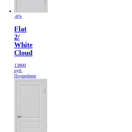
-6%
Flat
2/
White
Cloud
13800
руб.
Подробнее