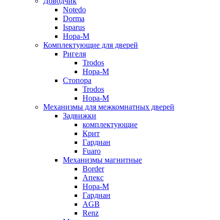
Доводчик
Notedo
Dorma
Isparus
Нора-М
Комплектующие для дверей
Ригеля
Trodos
Нора-М
Стопора
Trodos
Нора-М
Механизмы для межкомнатных дверей
Задвижки
комплектующие
Крит
Гардиан
Fuaro
Механизмы магнитные
Border
Апекс
Нора-М
Гардиан
AGB
Renz