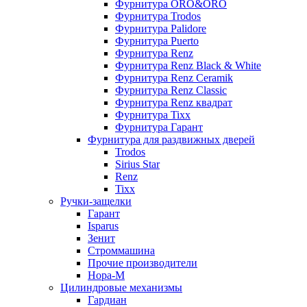
Фурнитура ORO&ORO
Фурнитура Trodos
Фурнитура Palidore
Фурнитура Puerto
Фурнитура Renz
Фурнитура Renz Black & White
Фурнитура Renz Ceramik
Фурнитура Renz Classic
Фурнитура Renz квадрат
Фурнитура Tixx
Фурнитура Гарант
Фурнитура для раздвижных дверей
Trodos
Sirius Star
Renz
Tixx
Ручки-защелки
Гарант
Isparus
Зенит
Строммашина
Прочие производители
Нора-М
Цилиндровые механизмы
Гардиан