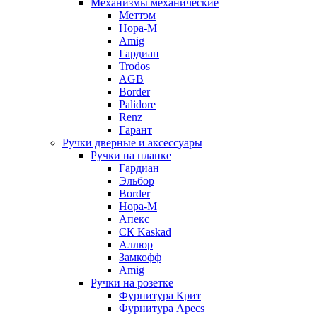
Механизмы механические
Меттэм
Нора-М
Amig
Гардиан
Trodos
AGB
Border
Palidore
Renz
Гарант
Ручки дверные и аксессуары
Ручки на планке
Гардиан
Эльбор
Border
Нора-М
Апекс
CК Kaskad
Аллюр
Замкофф
Amig
Ручки на розетке
Фурнитура Крит
Фурнитура Apecs