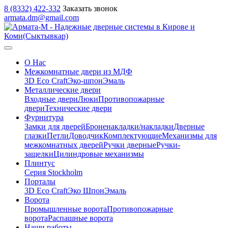
8 (8332) 422-332
Заказать звонок
armata.dm@gmail.com
О Нас
Межкомнатные двери из МДФ
3D Eco Craft
Эко-шпон
Эмаль
Металлические двери
Входные двери
Люки
Противопожарные
двери
Технические двери
Фурнитура
Замки для дверей
Броненакладки/накладки
Дверные
глазки
Петли
Доводчик
Комплектующие
Механизмы для
межкомнатных дверей
Ручки дверные
Ручки-
защелки
Цилиндровые механизмы
Плинтус
Серия Stockholm
Порталы
3D Eco Craft
Эко Шпон
Эмаль
Ворота
Промышленные ворота
Противопожарные
ворота
Распашные ворота
Наши работы