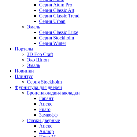
Серия Atum Pro
Серия Classic Art
Серия Classic Trend
Серия Urban
Эмаль
Серия Classic Luxe
Серия Stockholm
Серия Winter
Порталы
3D Eco Craft
Эко Шпон
Эмаль
Новинки
Плинтус
Серия Stockholm
Фурнитура для дверей
Броненакладки/накладки
Гарант
Апекс
Fuaro
Замкофф
Глазки дверные
Апекс
Аллюр
Нора-М