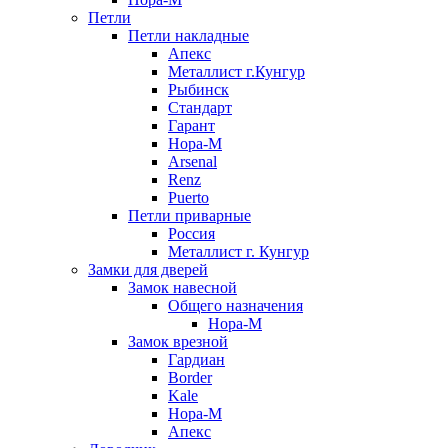
Петли
Петли накладные
Апекс
Металлист г.Кунгур
Рыбинск
Стандарт
Гарант
Нора-М
Arsenal
Renz
Puerto
Петли приварные
Россия
Металлист г. Кунгур
Замки для дверей
Замок навесной
Общего назначения
Нора-М
Замок врезной
Гардиан
Border
Kale
Нора-М
Апекс