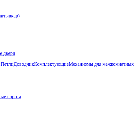
е двери
и
Петли
Доводчик
Комплектующие
Механизмы для межкомнатных 
ые ворота