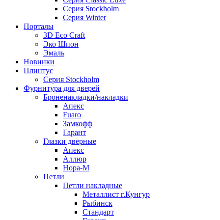
Серия Stockholm
Серия Winter
Порталы
3D Eco Craft
Эко Шпон
Эмаль
Новинки
Плинтус
Серия Stockholm
Фурнитура для дверей
Броненакладки/накладки
Апекс
Fuaro
Замкофф
Гарант
Глазки дверные
Апекс
Аллюр
Нора-М
Петли
Петли накладные
Металлист г.Кунгур
Рыбинск
Стандарт