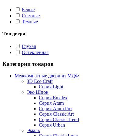
Белые
Светлые
Темные
Тип двери
Глухая
Остекленная
Категории товаров
Межкомнатные двери из МДФ
3D Eco Craft
Серия Light
Эко Шпон
Серия Emalex
Серия Atum
Серия Atum Pro
Серия Classic Art
Серия Classic Trend
Серия Urban
Эмаль
Серия Classic Luxe