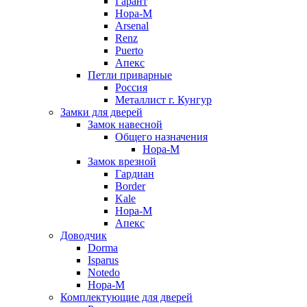
Гарант
Нора-М
Arsenal
Renz
Puerto
Апекс
Петли приварные
Россия
Металлист г. Кунгур
Замки для дверей
Замок навесной
Общего назначения
Нора-М
Замок врезной
Гардиан
Border
Kale
Нора-М
Апекс
Доводчик
Dorma
Isparus
Notedo
Нора-М
Комплектующие для дверей