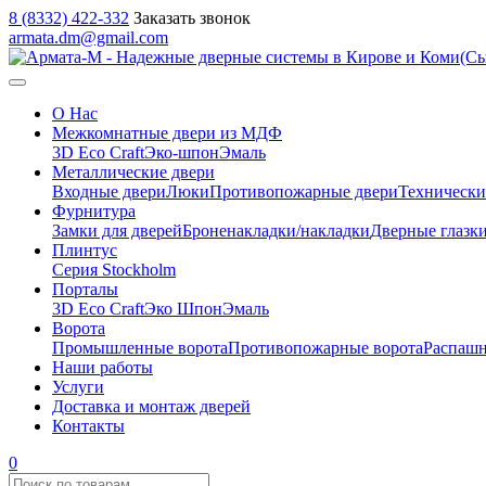
8 (8332) 422-332
Заказать звонок
armata.dm@gmail.com
О Нас
Межкомнатные двери из МДФ
3D Eco Craft
Эко-шпон
Эмаль
Металлические двери
Входные двери
Люки
Противопожарные двери
Технически
Фурнитура
Замки для дверей
Броненакладки/накладки
Дверные глазк
Плинтус
Серия Stockholm
Порталы
3D Eco Craft
Эко Шпон
Эмаль
Ворота
Промышленные ворота
Противопожарные ворота
Распашн
Наши работы
Услуги
Доставка и монтаж дверей
Контакты
0