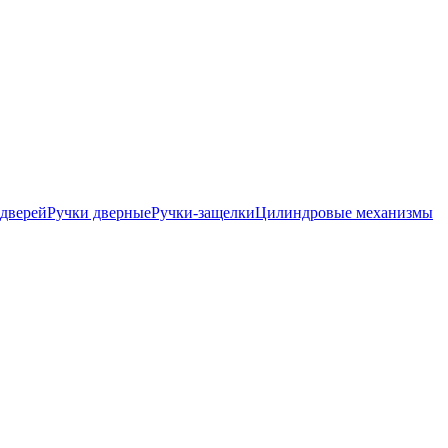
дверей
Ручки дверные
Ручки-защелки
Цилиндровые механизмы