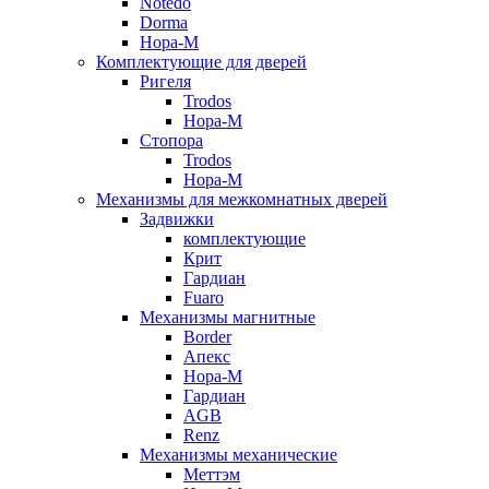
Notedo
Dorma
Нора-М
Комплектующие для дверей
Ригеля
Trodos
Нора-М
Стопора
Trodos
Нора-М
Механизмы для межкомнатных дверей
Задвижки
комплектующие
Крит
Гардиан
Fuaro
Механизмы магнитные
Border
Апекс
Нора-М
Гардиан
AGB
Renz
Механизмы механические
Меттэм