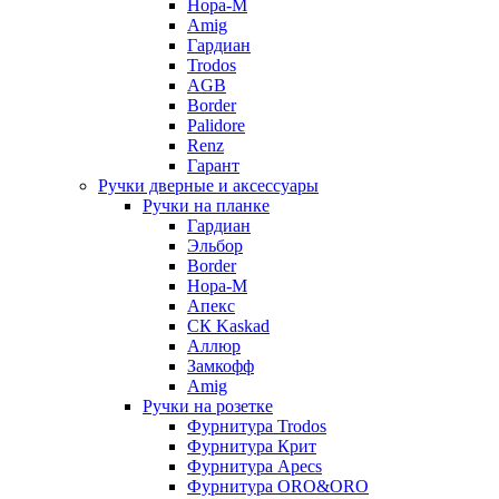
Нора-М
Amig
Гардиан
Trodos
AGB
Border
Palidore
Renz
Гарант
Ручки дверные и аксессуары
Ручки на планке
Гардиан
Эльбор
Border
Нора-М
Апекс
CК Kaskad
Аллюр
Замкофф
Amig
Ручки на розетке
Фурнитура Trodos
Фурнитура Крит
Фурнитура Apecs
Фурнитура ORO&ORO