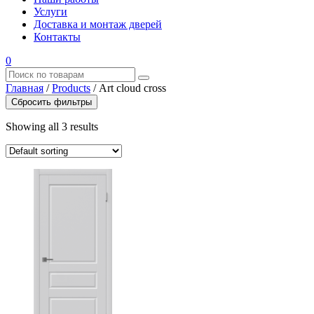
Услуги
Доставка и монтаж дверей
Контакты
0
Главная
/
Products
/
Art cloud cross
Сбросить фильтры
Showing all 3 results