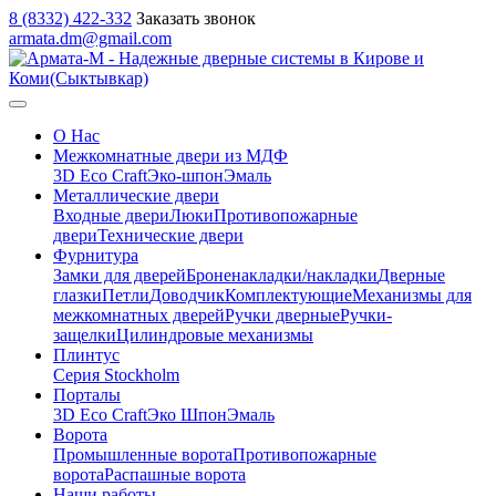
8 (8332) 422-332
Заказать звонок
armata.dm@gmail.com
О Нас
Межкомнатные двери из МДФ
3D Eco Craft
Эко-шпон
Эмаль
Металлические двери
Входные двери
Люки
Противопожарные
двери
Технические двери
Фурнитура
Замки для дверей
Броненакладки/накладки
Дверные
глазки
Петли
Доводчик
Комплектующие
Механизмы для
межкомнатных дверей
Ручки дверные
Ручки-
защелки
Цилиндровые механизмы
Плинтус
Серия Stockholm
Порталы
3D Eco Craft
Эко Шпон
Эмаль
Ворота
Промышленные ворота
Противопожарные
ворота
Распашные ворота
Наши работы