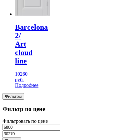
Barcelona
2/
Art
cloud
line
10260
руб.
Подробнее
Фильтры
Фильтр по цене
Фильтровать по цене