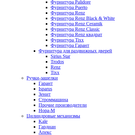
Фурнитура Palidore
Фурнитура Puerto
Фурнитура Renz
Фурнитура Renz Black & White
Фурнитура Renz Ceramik
Фурнитура Renz Classic
Фурнитура Renz квадрат
Фурнитура Tixx
Фурнитура Гарант
Фурнитура для раздвижных дверей
Sirius Star
Trodos
Renz
Tixx
Ручки-защелки
Гарант
Isparus
Зенит
Строммашина
Прочие производители
Нора-М
Цилиндровые механизмы
Kale
Гардиан
Апекс