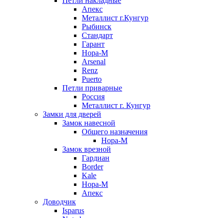
Петли накладные
Апекс
Металлист г.Кунгур
Рыбинск
Стандарт
Гарант
Нора-М
Arsenal
Renz
Puerto
Петли приварные
Россия
Металлист г. Кунгур
Замки для дверей
Замок навесной
Общего назначения
Нора-М
Замок врезной
Гардиан
Border
Kale
Нора-М
Апекс
Доводчик
Isparus